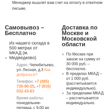
Менеджер вышлет вам счет на оплату в ответном
письме.
Самовывоз –
Доставка по
Бесплатно
Москве и
Московской
Из нашего склада в
области
500 метрах от
МКАД (м.
По Москве при
Медведково)
заказе на сумму от
30 000 руб. –
Адрес:
Челобитьево,
бесплатно.
ул. Лесная, д.3
Как
В пределах МКАД –
добраться?
от 1 000 руб.
Телефон:
+7 (495)
(рассчитывается
730-90-25
,
+7 (916)
индивидуально).
032-43-63
За пределами МКАД
Время работы:
– рассчитывается
понедельник-
индивидуально.
пятница, с 9.00 до