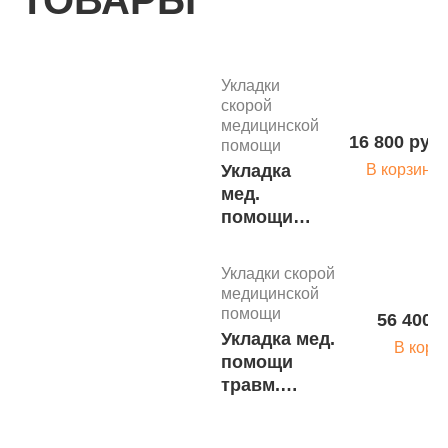
ТОВАРЫ
Укладки
скорой
медицинской
16 800 руб.
помощи
Укладка
В корзину
мед.
помощи
травм.
детская
Укладки скорой
УПНтд в
медицинской
чехле-
помощи
56 400 р
сумке
Укладка мед.
В корз
ЧСп-01
помощи
м.1757
травм.
подростковая
УПНтп в