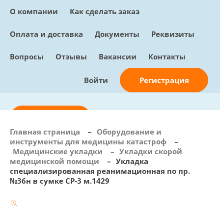
О компании
Как сделать заказ
Оплата и доставка
Документы
Реквизиты
Вопросы
Отзывы
Вакансии
Контакты
Регистрация
Войти
Отправить заявку
Главная страница
–
Оборудование и
инструменты для медицины катастроф
–
info@sunmed.ru
Медицинские укладки
–
Укладки скорой
медицинской помощи
–
Укладка
Пн – Пт: с 10:00 - 18:00
специализированная реанимационная по пр.
+7 (495) 730-90-25
№36н в сумке СР-3 м.1429
Перезвоните мне
0
В корзине
0 позиций, 0 руб.