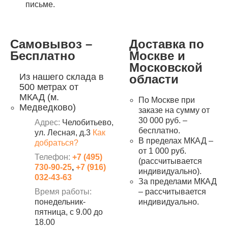
письме.
Самовывоз –
Доставка по
Бесплатно
Москве и
Московской
Из нашего склада в
области
500 метрах от
МКАД (м.
По Москве при
Медведково)
заказе на сумму от
30 000 руб. –
Адрес:
Челобитьево,
бесплатно.
ул. Лесная, д.3
Как
В пределах МКАД –
добраться?
от 1 000 руб.
Телефон:
+7 (495)
(рассчитывается
730-90-25
,
+7 (916)
индивидуально).
032-43-63
За пределами МКАД
Время работы:
– рассчитывается
понедельник-
индивидуально.
пятница, с 9.00 до
18.00