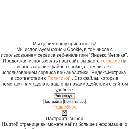
В корз
отношении
Аптечка
обработки
коллективная
персональных
ФЭСТ для ЗС
данных
ГО №2на 400-
Согласие на
использование
600 ч шины 3
файлов cookie
шт м.1197
Мы ценим вашу приватность!
Мы используем файлы Cookie, в том числе с
использованием сервиса веб-аналитики "Яндекс.Метрика".
Продолжая использовать наш сайт, вы даете
согласие
на
использование файлов cookie, в том числе с
использованием сервиса веб-аналитики "Яндекс.Метрика"
в соответствии с
Политикой
. Это файлы, которые
помогают нам сделать ваш опыт взаимодействия с сайтом
удобнее.
Развернуть
Настройки
Принять все
Подробнее
Настроить выбор
На этой странице вы можете найти больше информации о