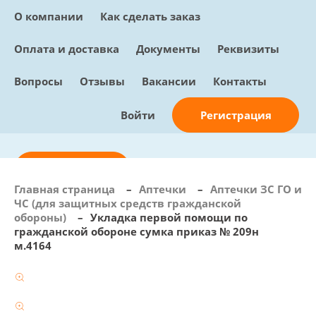
О компании
Как сделать заказ
Оплата и доставка
Документы
Реквизиты
Вопросы
Отзывы
Вакансии
Контакты
Регистрация
Войти
Отправить заявку
Главная страница
–
Аптечки
–
Аптечки ЗС ГО и
ЧС (для защитных средств гражданской
info@sunmed.ru
обороны)
–
Укладка первой помощи по
гражданской обороне сумка приказ № 209н
Пн – Пт: с 10:00 - 18:00
м.4164
+7 (495) 730-90-25
Перезвоните мне
0
В корзине
0 позиций, 0 руб.