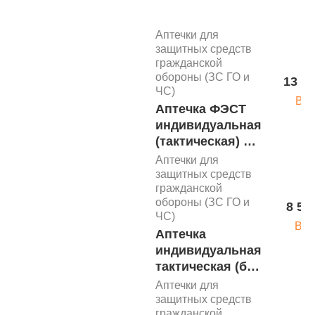
Аптечки для
защитных средств
гражданской
обороны (ЗС ГО и
13 55
ЧС)
В к
Аптечка ФЭСТ
индивидуальная
(тактическая) с
лекарственными
Аптечки для
средствами
защитных средств
гражданской
м.3809
обороны (ЗС ГО и
8 50
ЧС)
В к
Аптечка
индивидуальная
тактическая (без
медикаментов) в
Аптечки для
сумке 4870
защитных средств
гражданской