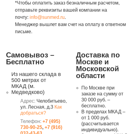
*Чтобы оплатить заказ безналичным расчетом,
отправьте реквизиты вашей компании на
почту:
info@sunmed.ru
.
Менеджер вышлет вам счет на оплату в ответном
письме.
Самовывоз –
Доставка по
Бесплатно
Москве и
Московской
Из нашего склада в
области
500 метрах от
МКАД (м.
По Москве при
Медведково)
заказе на сумму от
30 000 руб. –
Адрес:
Челобитьево,
бесплатно.
ул. Лесная, д.3
Как
В пределах МКАД –
добраться?
от 1 000 руб.
Телефон:
+7 (495)
(рассчитывается
730-90-25
,
+7 (916)
индивидуально).
032-43-63