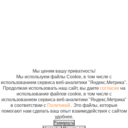
© ООО
Продвижение —
медицинские
560 руб.
«Компания
«ЭВРИКА»
Трубка
Солнышко»
В корзин
полимерная
2005-2026
Карта сайта
7х1
Политика в
отношении
обработки
персональных
данных
Согласие на
использование
файлов cookie
Мы ценим вашу приватность!
Мы используем файлы Cookie, в том числе с
использованием сервиса веб-аналитики "Яндекс.Метрика".
Продолжая использовать наш сайт, вы даете
согласие
на
использование файлов cookie, в том числе с
использованием сервиса веб-аналитики "Яндекс.Метрика"
в соответствии с
Политикой
. Это файлы, которые
помогают нам сделать ваш опыт взаимодействия с сайтом
удобнее.
Развернуть