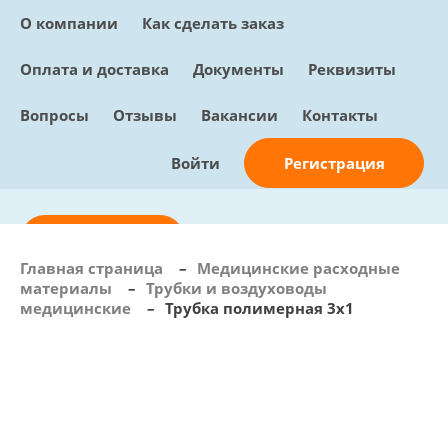
О компании
Как сделать заказ
Оплата и доставка
Документы
Реквизиты
Вопросы
Отзывы
Вакансии
Контакты
Регистрация
Войти
Отправить заявку
Главная страница
–
Медицинские расходные
материалы
–
Трубки и воздуховоды
info@sunmed.ru
медицинские
–
Трубка полимерная 3х1
Пн – Пт: с 10:00 - 18:00
+7 (495) 730-90-25
Перезвоните мне
0
В корзине
0 позиций, 0 руб.