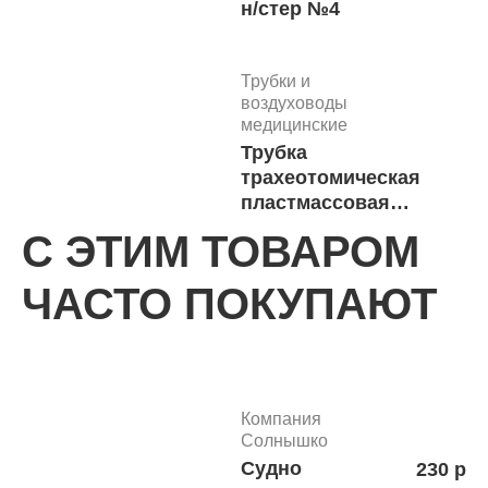
н/стер №4
Трубки и
воздуховоды
медицинские
23
Трубка
В
трахеотомическая
пластмассовая
№5
С ЭТИМ ТОВАРОМ
Трубки и
ЧАСТО ПОКУПАЮТ
воздуховоды
медицинские
23
Трубка
В
трахеотомическая
пластмассовая
Компания
№4
Солнышко
Судно
230 руб
Трубки и