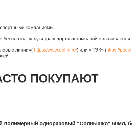
анспортными компаниями.
е бесплатна, услуги транспортных компаний оплачиваются 
еловые линии»(
https://www.dellin.ru/
) или «ПЭК» (
https://peco
блей.
АСТО ПОКУПАЮТ
имерный одноразовый "Солнышко" 60мл, без ложки