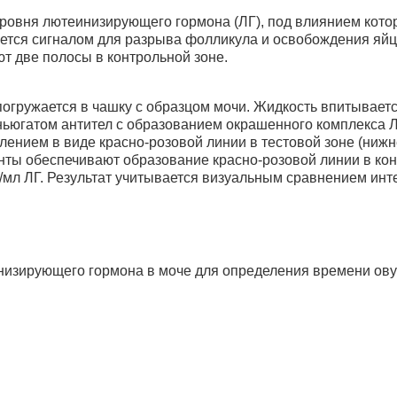
овня лютеинизирующего гормона (ЛГ), под влиянием которо
яется сигналом для разрыва фолликула и освобождения яйц
т две полосы в контрольной зоне.
 погружается в чашку с образцом мочи. Жидкость впитывает
ьюгатом антител с образованием окрашенного комплекса ЛГ
ением в виде красно-розовой линии в тестовой зоне (нижн
енты обеспечивают образование красно-розовой линии в ко
/мл ЛГ. Результат учитывается визуальным сравнением инте
енизирующего гормона в моче для определения времени ов