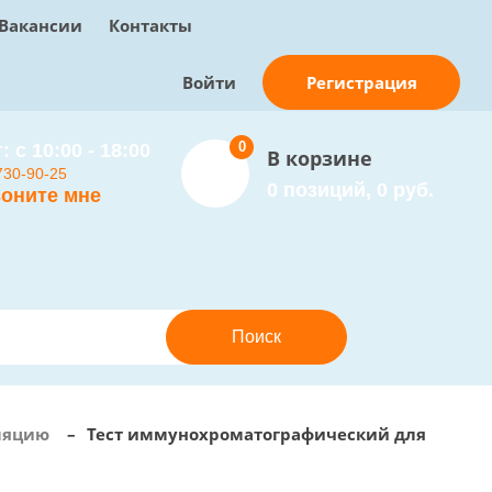
Вакансии
Контакты
Регистрация
Войти
0
: с 10:00 - 18:00
В корзине
730-90-25
0 позиций, 0 руб.
оните мне
уляцию
–
Тест иммунохроматографический для