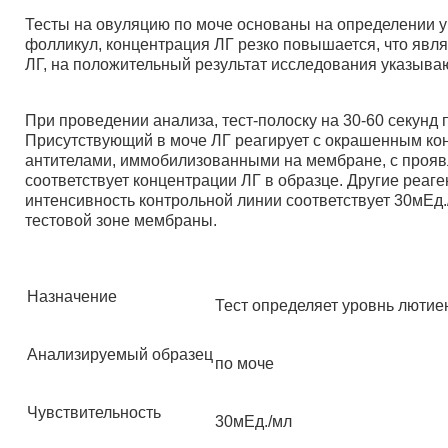
Тесты на овуляцию по моче основаны на определении ур
фолликул, концентрация ЛГ резко повышается, что явл
ЛГ, на положительный результат исследования указываю
При проведении анализа, тест-полоску на 30-60 секунд
Присутствующий в моче ЛГ реагирует с окрашенным кон
антителами, иммобилизованными на мембране, с проявл
соответствует концентрации ЛГ в образце. Другие реаг
интенсивность контрольной линии соответствует 30мЕд.
тестовой зоне мембраны.
Назначение
Тест определяет уровнь люти
Анализируемый образец
по моче
Чувствительность
30мЕд./мл