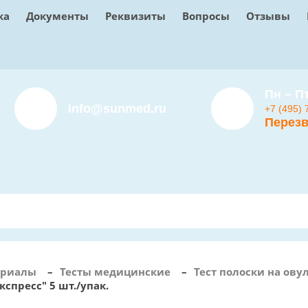
ка
Документы
Реквизиты
Вопросы
Отзывы
Пн – Пт
info@sunmed.ru
+7 (495) 
Перезв
ериалы
–
Тесты медицинские
–
Тест полоски на ов
пресс" 5 шт./упак.