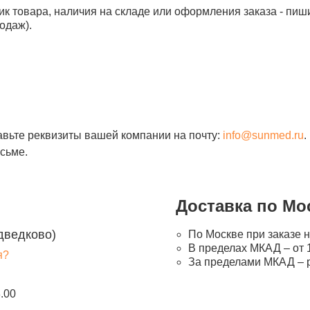
ик товара, наличия на складе или оформления заказа - пиш
одаж).
авьте реквизиты вашей компании на почту:
info@sunmed.ru
.
сьме.
Доставка по Мо
дведково)
По Москве при заказе н
В пределах МКАД – от 1
я?
За пределами МКАД – 
8.00