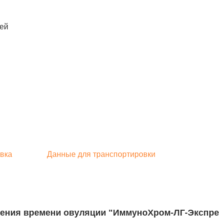
лей
вка
Данные для транспортировки
ния времени овуляции "ИммуноХром-ЛГ-Экспресс