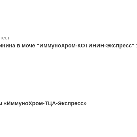
тест
тинина в моче "ИммуноХром-КОТИНИН-Экспресс" 1
ты «ИммуноХром-ТЦА-Экспресс»