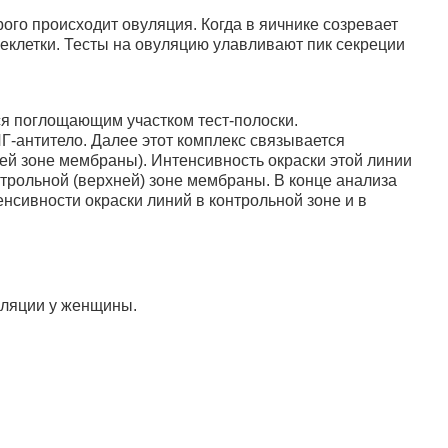
го происходит овуляция. Когда в яичнике созревает
еклетки. Тесты на овуляцию улавливают пик секреции
ся поглощающим участком тест-полоски.
-антитело. Далее этот комплекс связывается
ей зоне мембраны). Интенсивность окраски этой линии
нтрольной (верхней) зоне мембраны. В конце анализа
нсивности окраски линий в контрольной зоне и в
уляции у женщины.