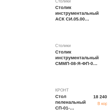
Столики
Столик
инструментальный
АСК СИ.05.00
м.5302
Столики
Столик
8 
инструментальный
СММП-08-Я-ФП-01-
1 м.5655
КРОНТ
Стол
18 240 р
пеленальный
В корзи
СП-01-