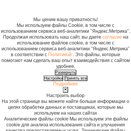
Согласие на
врача
использование
АСК
файлов cookie
СК.01.01
Мы ценим вашу приватность!
м.4590
Мы используем файлы Cookie, в том числе с
использованием сервиса веб-аналитики "Яндекс.Метрика".
Продолжая использовать наш сайт, вы даете
согласие
на
использование файлов cookie, в том числе с
использованием сервиса веб-аналитики "Яндекс.Метрика"
в соответствии с
Политикой
. Это файлы, которые
помогают нам сделать ваш опыт взаимодействия с сайтом
удобнее.
Развернуть
Настройки
Принять все
Подробнее
Настроить выбор
На этой странице вы можете найти больше информации о
целях обработки данных и поставщиках, которые мы
используем на наших сайтах
Аналитические файлы cookie
Мы используем эти файлы
cookie для анализа использования сайта и улучшения
качества предоставляемых услуг.
Технические файлы