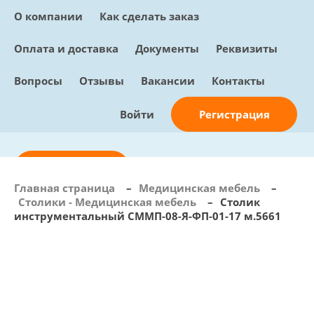
О компании
Как сделать заказ
Оплата и доставка
Документы
Реквизиты
Вопросы
Отзывы
Вакансии
Контакты
Регистрация
Войти
Отправить заявку
Главная страница
–
Медицинская мебель
–
Столики - Медицинская мебель
–
Столик
info@sunmed.ru
инструментальный СММП-08-Я-ФП-01-17 м.5661
Пн – Пт: с 10:00 - 18:00
+7 (495) 730-90-25
Перезвоните мне
0
В корзине
0 позиций, 0 руб.