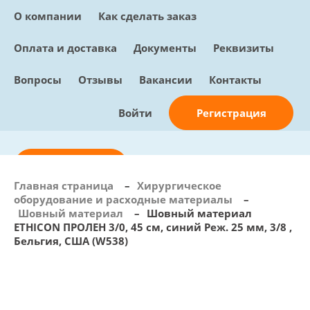
О компании
Как сделать заказ
Оплата и доставка
Документы
Реквизиты
Вопросы
Отзывы
Вакансии
Контакты
Регистрация
Войти
Отправить заявку
Главная страница
–
Хирургическое
оборудование и расходные материалы
–
info@sunmed.ru
Шовный материал
–
Шовный материал
ETHICON ПРОЛЕН 3/0, 45 см, синий Реж. 25 мм, 3/8 ,
Пн – Пт: с 10:00 - 18:00
Бельгия, США (W538)
+7 (495) 730-90-25
Перезвоните мне
0
В корзине
0 позиций, 0 руб.