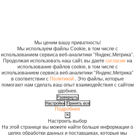
отношении
синий
обработки
кол. 22
персональных
данных
мм. 1/2
Согласие на
пр-ва
использование
Ethicon
файлов cookie
США
Мы ценим вашу приватность!
(W8770)
Мы используем файлы Cookie, в том числе с
использованием сервиса веб-аналитики "Яндекс.Метрика".
Продолжая использовать наш сайт, вы даете
согласие
на
использование файлов cookie, в том числе с
использованием сервиса веб-аналитики "Яндекс.Метрика"
в соответствии с
Политикой
. Это файлы, которые
помогают нам сделать ваш опыт взаимодействия с сайтом
удобнее.
Развернуть
Настройки
Принять все
Подробнее
Настроить выбор
На этой странице вы можете найти больше информации о
целях обработки данных и поставщиках, которые мы