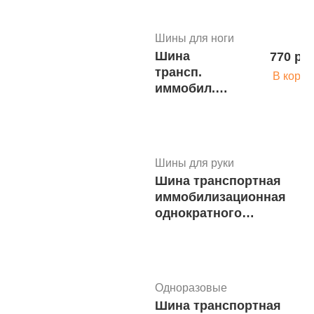
Шины для ноги
Шина
770 руб
трансп.
В корзи
иммобил.
однокраз.для
взрослых
для верхней
конечности
Шины для руки
ШТИвр-03
Шина транспортная
м1357
иммобилизационная
однократного
применения для
детей для верхней
конечности
ШТИдр-03 м.1452
Одноразовые
Шина транспортная