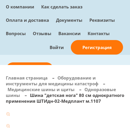
О компании
Как сделать заказ
Оплата и доставка
Документы
Реквизиты
Вопросы
Отзывы
Вакансии
Контакты
Регистрация
Войти
Отправить заявку
Главная страница
–
Оборудование и
инструменты для медицины катастроф
–
info@sunmed.ru
Медицинские шины и щиты
–
Одноразовые
шины
–
Шина "детская нога" 80 см однократного
Пн – Пт: с 10:00 - 18:00
применения ШТИдн-02-Медплант м.1107
+7 (495) 730-90-25
Перезвоните мне
0
В корзине
0 позиций, 0 руб.