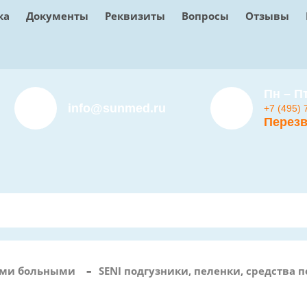
ка
Документы
Реквизиты
Вопросы
Отзывы
Пн – Пт
info@sunmed.ru
+7 (495) 
Перезв
чими больными
–
SENI подгузники, пеленки, средства п