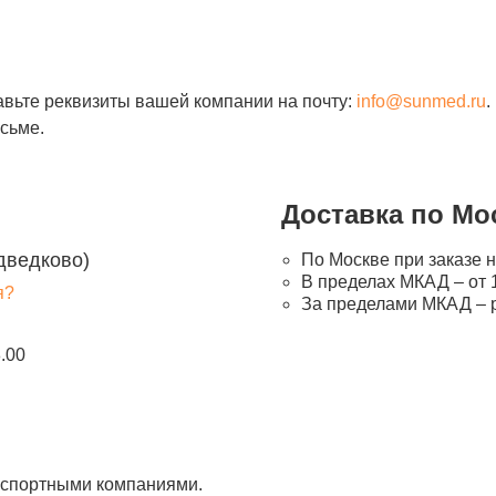
авьте реквизиты вашей компании на почту:
info@sunmed.ru
.
сьме.
Доставка по Мо
дведково)
По Москве при заказе н
В пределах МКАД – от 1
я?
За пределами МКАД – 
8.00
анспортными компаниями.