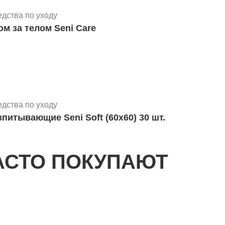
едства по уходу
м за телом Seni Care
едства по уходу
питывающие Seni Soft (60х60) 30 шт.
АСТО ПОКУПАЮТ
едства по уходу
х SUPER SENI AIR размер L (30 шт)