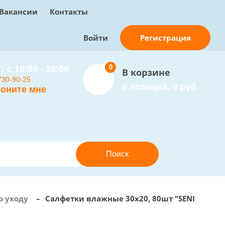
Вакансии
Контакты
Регистрация
Войти
0
: с 10:00 - 18:00
В корзине
730-90-25
0 позиций, 0 руб.
оните мне
о уходу
–
Салфетки влажные 30х20, 80шт "SENI