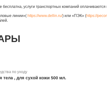
е бесплатна, услуги транспортных компаний оплачиваются 
еловые линии»(
https://www.dellin.ru/
) или «ПЭК» (
https://peco
блей.
ВАРЫ
едства по уходу
тела , для сухой кожи 500 мл.