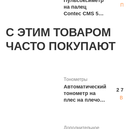
Пульсоксиметр
Под
на палец
Contec CMS 50
DL м.7875
С ЭТИМ ТОВАРОМ
ЧАСТО ПОКУПАЮТ
Пульсоксиметры
Пульсоксиметр
4 410 
ChoiceMMed
В кор
MD300C1
м.6596
Тонометры
Автоматический
2 730
тонометр на
Пульсоксиметры
В к
плес на плечо
Пульсоксиметр
5 900 
AND UA-668 АС
напалечный
В кор
с сетевым
MD 300С
адаптером
Дополнительное