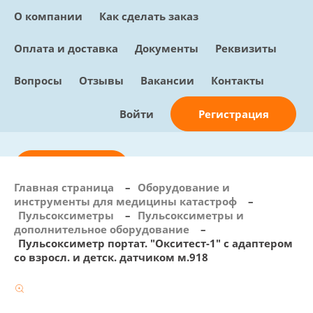
О компании
Как сделать заказ
Оплата и доставка
Документы
Реквизиты
Вопросы
Отзывы
Вакансии
Контакты
Регистрация
Войти
Отправить заявку
Главная страница
–
Оборудование и
инструменты для медицины катастроф
–
info@sunmed.ru
Пульсоксиметры
–
Пульсоксиметры и
дополнительное оборудование
–
Пн – Пт: с 10:00 - 18:00
Пульсоксиметр портат. "Окситест-1" с адаптером
+7 (495) 730-90-25
со взросл. и детск. датчиком м.918
Перезвоните мне
0
В корзине
0 позиций, 0 руб.