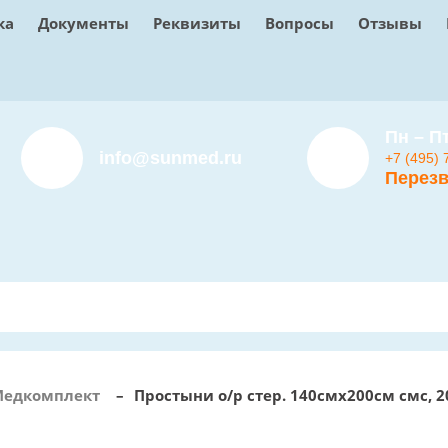
ка
Документы
Реквизиты
Вопросы
Отзывы
Пн – Пт
info@sunmed.ru
+7 (495) 
Перезв
едкомплект
–
Простыни о/р стер. 140смх200см смс, 2