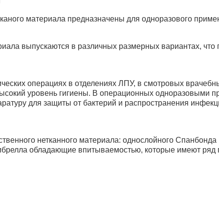
м
каного материала предназначены для одноразового примен
иала выпускаются в различных размерных вариантах, что 
еских операциях в отделениях ЛПУ, в смотровых врачебных
 высокий уровень гигиены. В операционных одноразовыми 
аратуру для защиты от бактерий и распространения инфек
венного нетканного материала: однослойного Спанбонда ил
и Фибрелла обладающие впитываемостью, которые имеют ря