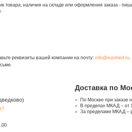
ик товара, наличия на складе или оформления заказа - пиш
.
авьте реквизиты вашей компании на почту:
info@sunmed.ru
.
сьме.
Доставка по Мо
дведково)
По Москве при заказе н
В пределах МКАД – от 1
я?
За пределами МКАД – 
8.00