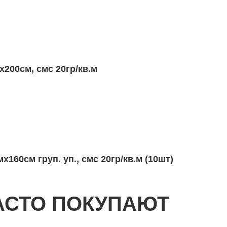
х200см, смс 20гр/кв.м
Простыни о/р нест. 140смх160см груп. уп., смс 20гр/кв.м (10шт)
АСТО ПОКУПАЮТ