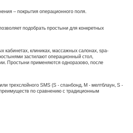
ения – покрытия операционного поля.
позволяет подобрать простыни для конкретных
 кабинетах, клиниках, массажных салонах, spa-
простынями застилают операционный стол,
ции. Простыни применяются одноразово, после
и трехслойного SMS (S - спанбонд, M - мелтблаун, S -
д преимуществ по сравнению с традиционным