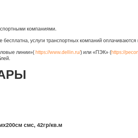
анспортными компаниями.
е бесплатна, услуги транспортных компаний оплачиваются 
еловые линии»(
https://www.dellin.ru/
) или «ПЭК» (
https://peco
блей.
ВАРЫ
мх200см смс, 42гр/кв.м