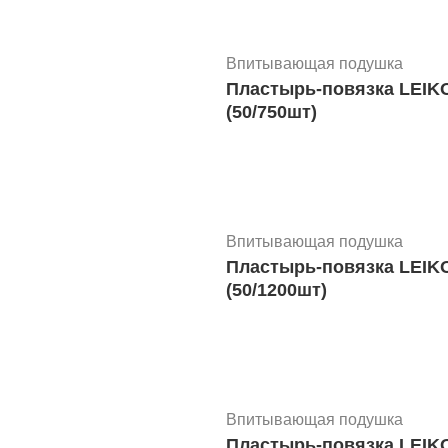
Впитывающая подушка
Пластырь-повязка LEIKO стер. перф. неткан. осн. впит п
(50/750шт)
Впитывающая подушка
Пластырь-повязка LEIKO стер. перф. неткан. осн. впит подуш. 10смх15см
(50/1200шт)
Впитывающая подушка
Пластырь-повязка LEIKO стер. перф. неткан. осн. впит подуш. 10смх10см