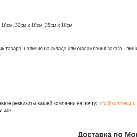
х 10см, 30см х 10см, 35см х 10см
ик товара, наличия на складе или оформления заказа - пиш
.
авьте реквизиты вашей компании на почту:
info@sunmed.ru
.
сьме.
Доставка по Мо