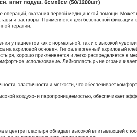
сн. впит подуш. 6смх8см (50/1200шт)
ле операций, оказания первой медицинской помощи. Может 
авы и растворы. Применяется для безопасной фиксации ка
нной терапии.
ия у пациентов как с нормальной, так и с высокой чувстви
а на акриловой основе». Гипоаллергенный акриловый клей
стыря, хорошо приклеивается и легко распределяется в ме
 комфортное использование. Лейкопластырь не ограничивае
ности, эластичности и мягкости, что обеспечивает комфор
ысокой воздухо- и паропроницаемостью, обеспечивает эфф
а в центре пластыря обладает высокой впитывающей спос