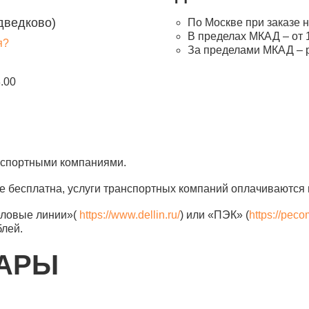
дведково)
По Москве при заказе н
В пределах МКАД – от 1
я?
За пределами МКАД – 
8.00
анспортными компаниями.
е бесплатна, услуги транспортных компаний оплачиваются 
еловые линии»(
https://www.dellin.ru/
) или «ПЭК» (
https://peco
блей.
ВАРЫ