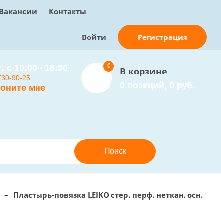
Вакансии
Контакты
Регистрация
Войти
0
: с 10:00 - 18:00
В корзине
730-90-25
0 позиций, 0 руб.
оните мне
–
Пластырь-повязка LEIKO стер. перф. неткан. осн.