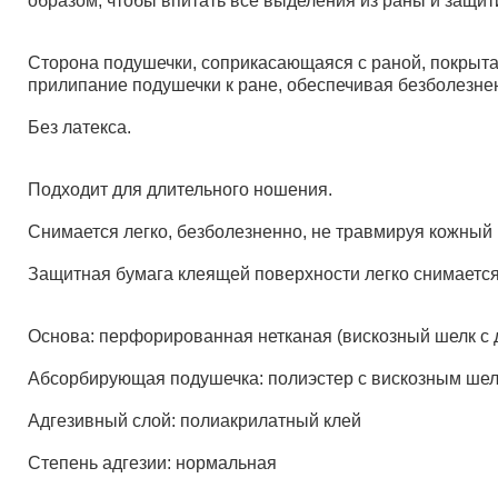
образом, чтобы впитать все выделения из раны и защит
Сторона подушечки, соприкасающаяся с раной, покрыта 
прилипание подушечки к ране, обеспечивая безболезне
Без латекса.
Подходит для длительного ношения.
Снимается легко, безболезненно, не травмируя кожный 
Защитная бумага клеящей поверхности легко снимается,
Основа: перфорированная нетканая (вискозный шелк с 
Абсорбирующая подушечка: полиэстер с вискозным шел
Адгезивный слой: полиакрилатный клей
Степень адгезии: нормальная