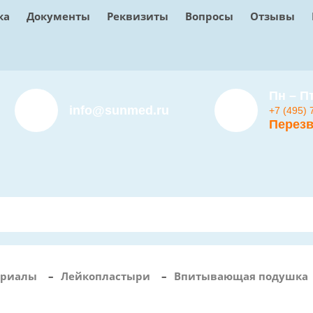
ка
Документы
Реквизиты
Вопросы
Отзывы
Пн – Пт
info@sunmed.ru
+7 (495) 
Перезв
ериалы
–
Лейкопластыри
–
Впитывающая подушка