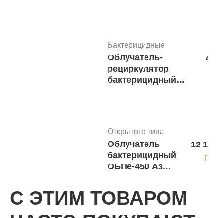
ультрафиолетовый
бактерицидный
(передвижной)
Бактерицидные
Облучатель-
40
рециркулятор
бактерицидный
комбинированного
действия ОБРК 30-
2/3 - Мед ТеКо
(передвижной)
Открытого типа
Облучатель
12 100
бактерицидный
Под
ОБПе-450 Азов
м.7002
С ЭТИМ ТОВАРОМ