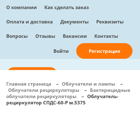
О компании
Как сделать заказ
Оплата и доставка
Документы
Реквизиты
Вопросы
Отзывы
Вакансии
Контакты
Регистрация
Войти
Отправить заявку
Главная страница
–
Облучатели и лампы
–
Облучатели рециркуляторы
–
Бактерицидные
info@sunmed.ru
облучатели рециркуляторы
–
Облучатель-
рециркулятор СПДС-60-Р м.5375
Пн – Пт: с 10:00 - 18:00
+7 (495) 730-90-25
Перезвоните мне
0
В корзине
0 позиций, 0 руб.