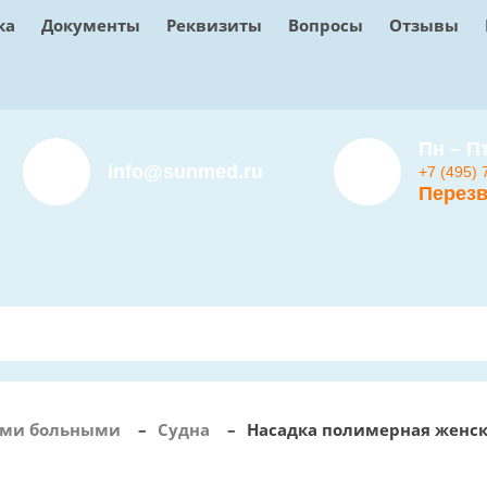
ка
Документы
Реквизиты
Вопросы
Отзывы
Пн – Пт
info@sunmed.ru
+7 (495) 
Перезв
чими больными
–
Судна
–
Насадка полимерная женск