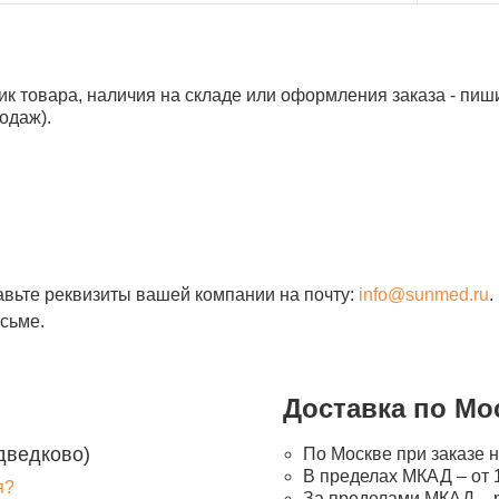
ик товара, наличия на складе или оформления заказа - пиш
одаж).
авьте реквизиты вашей компании на почту:
info@sunmed.ru
.
сьме.
Доставка по Мо
дведково)
По Москве при заказе н
В пределах МКАД – от 1
я?
За пределами МКАД – 