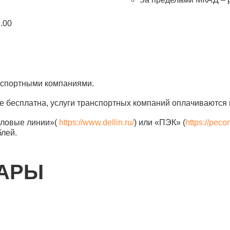
8.00
анспортными компаниями.
е бесплатна, услуги транспортных компаний оплачиваются 
еловые линии»(
https://www.dellin.ru/
) или «ПЭК» (
https://peco
блей.
ВАРЫ