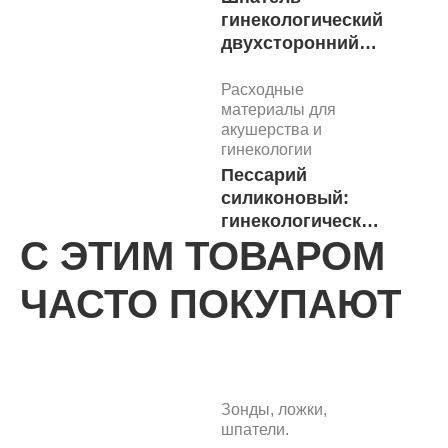
гинекологический
двухсторонний
стерильный
Расходные
материалы для
акушерства и
гинекологии
Пессарий
силиконовый:
гинекологический
С ЭТИМ ТОВАРОМ
(кольцо 75)
Юнона
Расходные материалы
ЧАСТО ПОКУПАЮТ
для акушерства и
гинекологии
Браслет
идентификационный
для новорожденных
Зонды, ложки,
шпатели.
Расходные