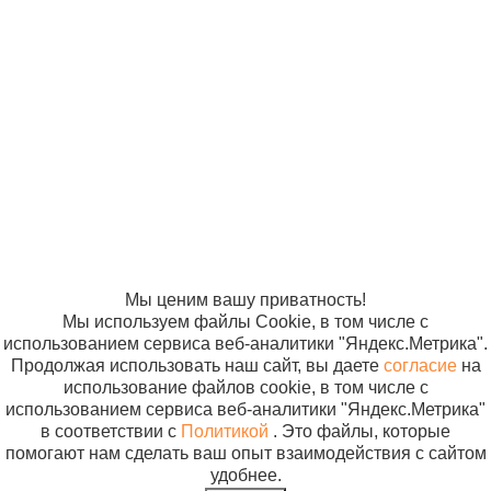
материалы для
тип A (винтовое
акушерства и
© ООО
Продвижение —
крепление)
12 руб
гинекологии
«Компания
«ЭВРИКА»
Солнышко»
Зажим для
В корзи
2005-2026
Карта сайта
пуповины
Политика в
одноразовый
отношении
ЮК
обработки
персональных
данных
Согласие на
использование
файлов cookie
Мы ценим вашу приватность!
Мы используем файлы Cookie, в том числе с
использованием сервиса веб-аналитики "Яндекс.Метрика".
Продолжая использовать наш сайт, вы даете
согласие
на
использование файлов cookie, в том числе с
использованием сервиса веб-аналитики "Яндекс.Метрика"
в соответствии с
Политикой
. Это файлы, которые
помогают нам сделать ваш опыт взаимодействия с сайтом
удобнее.