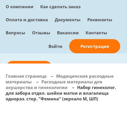
О компании
Как сделать заказ
Оплата и доставка
Документы
Реквизиты
Вопросы
Отзывы
Вакансии
Контакты
Регистрация
Войти
Отправить заявку
Главная страница
–
Медицинские расходные
материалы
–
Расходные материалы для
info@sunmed.ru
акушерства и гинекологии
–
Набор гинеколог.
для забора отдел. шейки матки и влагалища
Пн – Пт: с 10:00 - 18:00
однораз. стер. "Фемина" (зеркало М, ШП)
+7 (495) 730-90-25
Перезвоните мне
0
В корзине
0 позиций, 0 руб.