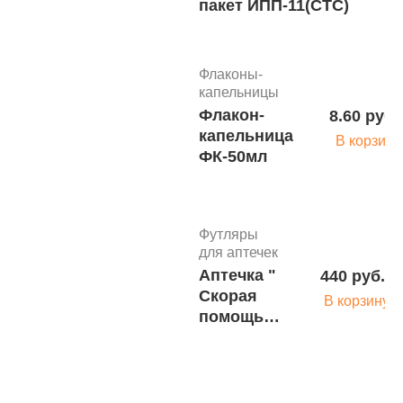
пакет ИПП-11(СТС)
гинекологический
В 
смотровой
"Юнисет" №12
Флаконы-
капельницы
Флакон-
8.60 руб.
тип 2
капельница
В корзину
Набор
ФК-50мл
5
гинекологический
В 
смотровой
"Юнисет" №11
Футляры
для аптечек
Аптечка "
440 руб.
тип 2
Скорая
В корзину
Набор
помощь "
3
гинекологический
белая
В 
смотровой
BR3749БЛ
"Юнисет" №6