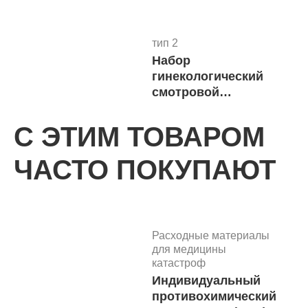
тип 2
Набор
4
гинекологический
В 
смотровой
"Юнисет" №14
С ЭТИМ ТОВАРОМ
ЧАСТО ПОКУПАЮТ
тип 2
Набор
5
гинекологический
В 
смотровой
"Юнисет" №13
Расходные материалы
для медицины
катастроф
Индивидуальный
тип 2
противохимический
Набор
6