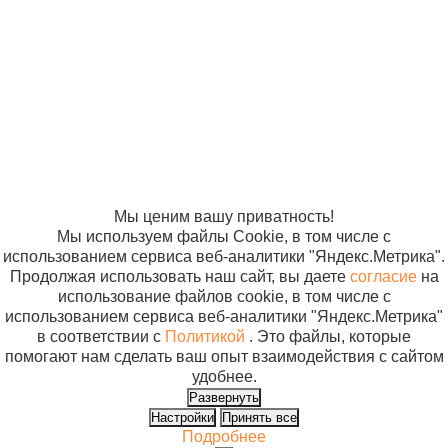
гинекологический
Солнышко»
В 
смотровой
2005-2026
Карта сайта
Политика в
"Юнисет" №3
отношении
обработки
персональных
данных
Согласие на
использование
файлов cookie
Мы ценим вашу приватность!
Мы используем файлы Cookie, в том числе с
использованием сервиса веб-аналитики "Яндекс.Метрика".
Продолжая использовать наш сайт, вы даете
согласие
на
использование файлов cookie, в том числе с
использованием сервиса веб-аналитики "Яндекс.Метрика"
в соответствии с
Политикой
. Это файлы, которые
помогают нам сделать ваш опыт взаимодействия с сайтом
удобнее.
Развернуть
Настройки
Принять все
Подробнее