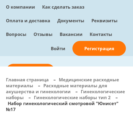
О компании
Как сделать заказ
Оплата и доставка
Документы
Реквизиты
Вопросы
Отзывы
Вакансии
Контакты
Регистрация
Войти
Отправить заявку
Главная страница
–
Медицинские расходные
материалы
–
Расходные материалы для
info@sunmed.ru
акушерства и гинекологии
–
Гинекологические
наборы
–
Гинекологические наборы тип 2
–
Пн – Пт: с 10:00 - 18:00
Набор гинекологический смотровой "Юнисет"
+7 (495) 730-90-25
№17
Перезвоните мне
0
В корзине
0 позиций, 0 руб.