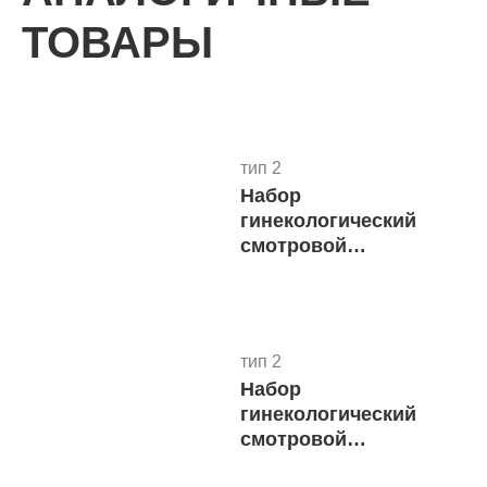
ТОВАРЫ
тип 2
Набор
5
гинекологический
В 
смотровой
"Юнисет" №18
тип 2
Набор
6
гинекологический
В 
смотровой
"Юнисет" №15