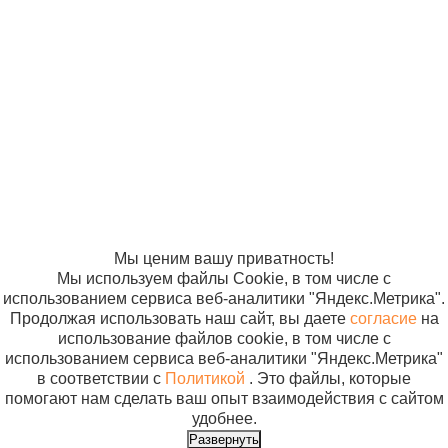
дыхательные
© ООО
Продвижение —
аппараты
2 520 р
«Компания
«ЭВРИКА»
Комплект
Солнышко»
В корз
дыхательный
2005-2026
Карта сайта
одноразовый
Политика в
отношении
для ручной
обработки
ИВЛ детский
персональных
м.1209
данных
Согласие на
использование
файлов cookie
Мы ценим вашу приватность!
Мы используем файлы Cookie, в том числе с
использованием сервиса веб-аналитики "Яндекс.Метрика".
Продолжая использовать наш сайт, вы даете
согласие
на
использование файлов cookie, в том числе с
использованием сервиса веб-аналитики "Яндекс.Метрика"
в соответствии с
Политикой
. Это файлы, которые
помогают нам сделать ваш опыт взаимодействия с сайтом
удобнее.
Развернуть