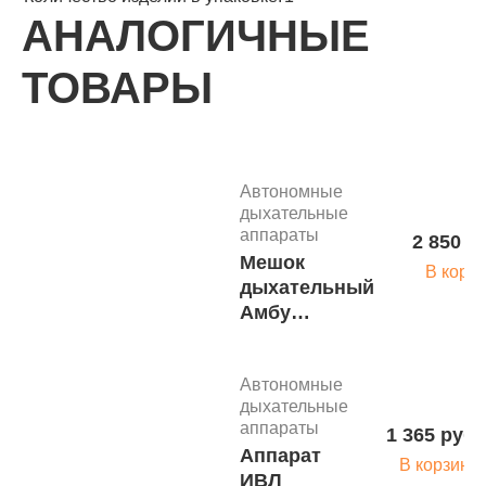
АНАЛОГИЧНЫЕ
ТОВАРЫ
Автономные
дыхательные
аппараты
2 850 р
Мешок
В корз
дыхательный
Амбу
ЮкиГрупп
450 мл,
Автономные
детский,
дыхательные
одноразовый
аппараты
1 365 руб.
м.10288
Аппарат
В корзину
ИВЛ