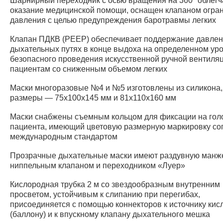
Шарнирный переходник с осью вращения на 360° облегч
оказание медицинской помощи, оснащен клапаном огра
давления с целью предупреждения баротравмы легких
Клапан ПДКВ (PEEP) обеспечивает поддержание давлен
дыхательных путях в конце выдоха на определенном ур
безопасного проведения искусственной ручной вентиля
пациентам со сниженным объемом легких
Маски многоразовые №4 и №5 изготовлены из силикона,
размеры — 75x100x145 мм и 81x110x160 мм
Маски снабжены съемным кольцом для фиксации на гол
пациента, имеющий цветовую размерную маркировку со
международным стандартом
Прозрачные дыхательные маски имеют раздувную манже
ниппельным клапаном и переходником «Луер»
Кислородная трубка 2 м со звездообразным внутренним
просветом, устойчивым к слипанию при перегибах,
присоединяется с помощью коннекторов к источнику кис
(баллону) и к впускному клапану дыхательного мешка