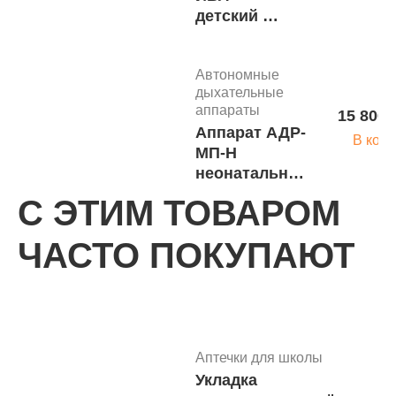
детский Y-
2, Китай
м.1655
Автономные
дыхательные
аппараты
15 800 
Аппарат АДР-
В корз
МП-Н
неонатальный
с
С ЭТИМ ТОВАРОМ
аспиратором
Автономные
и аппаратом
ЧАСТО ПОКУПАЮТ
дыхательные
С-1 Китай
аппараты
8 715 р
м.1649
Аппарат АДР-
В корз
МП-Н
неонатальный
без
Аптечки для школы
аспиратора с
Укладка
Автономные
аппаратом С-1