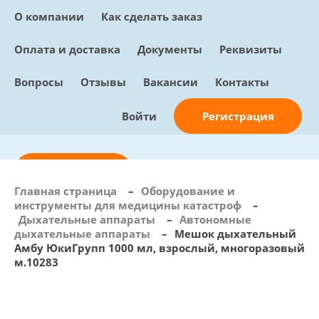
О компании
Как сделать заказ
Оплата и доставка
Документы
Реквизиты
Вопросы
Отзывы
Вакансии
Контакты
Регистрация
Войти
Отправить заявку
Главная страница
–
Оборудование и
инструменты для медицины катастроф
–
info@sunmed.ru
Дыхательные аппараты
–
Автономные
дыхательные аппараты
–
Мешок дыхательный
Пн – Пт: с 10:00 - 18:00
Амбу ЮкиГрупп 1000 мл, взрослый, многоразовый
+7 (495) 730-90-25
м.10283
Перезвоните мне
0
В корзине
0 позиций, 0 руб.