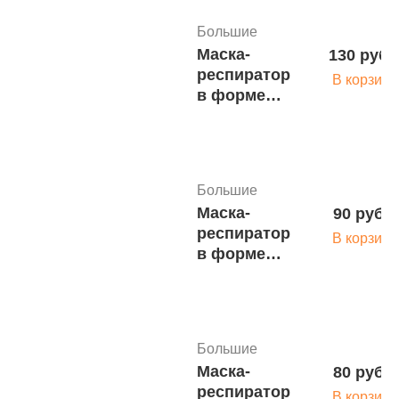
Большие
Маска-
130 руб.
респиратор
В корзину
в форме
«утиного
клюва», 4-х
слойная, с
клапаном
Большие
25 шт
Маска-
90 руб.
респиратор
В корзину
в форме
«утиног
оклюва», 4-
х слойная,
без
Большие
клапана 1
Маска-
80 руб.
шт
респиратор
В корзину