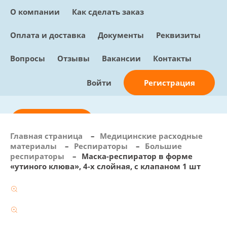
О компании
Как сделать заказ
Оплата и доставка
Документы
Реквизиты
Вопросы
Отзывы
Вакансии
Контакты
Регистрация
Войти
Отправить заявку
Главная страница
–
Медицинские расходные
материалы
–
Респираторы
–
Большие
info@sunmed.ru
респираторы
–
Маска-респиратор в форме
«утиного клюва», 4-х слойная, с клапаном 1 шт
Пн – Пт: с 10:00 - 18:00
+7 (495) 730-90-25
Перезвоните мне
0
В корзине
0 позиций, 0 руб.