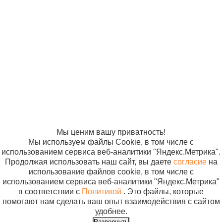
Для ИВЛ
© ООО
Продвижение —
Маска для ИВЛ и
«Компания
«ЭВРИКА»
П
иингаляционного
Солнышко»
наркоза
2005-2026
Карта сайта
Политика в
грудничковая Б2-
отношении
75
обработки
персональных
данных
Согласие на
использование
файлов cookie
Мы ценим вашу приватность!
Мы используем файлы Cookie, в том числе с
использованием сервиса веб-аналитики "Яндекс.Метрика".
Продолжая использовать наш сайт, вы даете
согласие
на
использование файлов cookie, в том числе с
использованием сервиса веб-аналитики "Яндекс.Метрика"
в соответствии с
Политикой
. Это файлы, которые
помогают нам сделать ваш опыт взаимодействия с сайтом
удобнее.
Развернуть