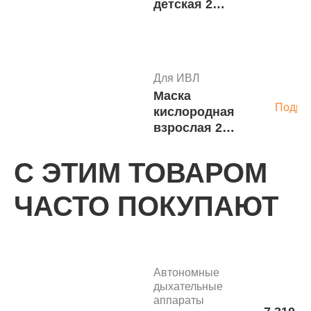
детская 2
отверстия Ø
20 мм A3-105
Для ИВЛ
Маска
Подро
кислородная
взрослая 2
отверстия Ø
20 мм A3-115
С ЭТИМ ТОВАРОМ
ЧАСТО ПОКУПАЮТ
Для ИВЛ
Маска
Подро
кислородная
взрослая 2
клапана
Автономные
выдоха A2-
дыхательные
115
аппараты