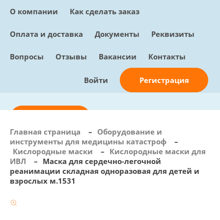
О компании
Как сделать заказ
Оплата и доставка
Документы
Реквизиты
Вопросы
Отзывы
Вакансии
Контакты
Регистрация
Войти
Отправить заявку
Главная страница
–
Оборудование и
инструменты для медицины катастроф
–
info@sunmed.ru
Кислородные маски
–
Кислородные маски для
ИВЛ
–
Маска для сердечно-легочной
Пн – Пт: с 10:00 - 18:00
реанимации складная одноразовая для детей и
+7 (495) 730-90-25
взрослых м.1531
Перезвоните мне
0
В корзине
0 позиций, 0 руб.