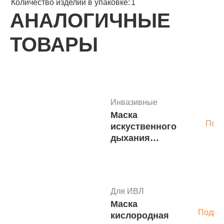
Количество изделий в упаковке:
1
АНАЛОГИЧНЫЕ
ТОВАРЫ
Инвазивные
Маска
Под
искуственного
дыхания
«РОТ-В-РОТ»
Б3-125
Для ИВЛ
Маска
Подро
кислородная