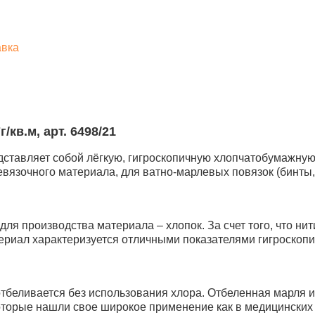
авка
/кв.м, арт. 6498/21
тавляет собой лёгкую, гигроскопичную хлопчатобумажную 
евязочного материала, для ватно-марлевых повязок (бинты
я производства материала – хлопок. За счет того, что нит
териал характеризуется отличными показателями гигроскопич
беливается без использования хлора. Отбеленная марля и
оторые нашли свое широкое применение как в медицинских у