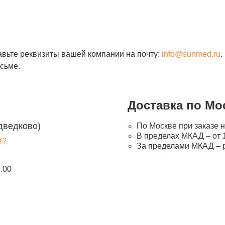
авьте реквизиты вашей компании на почту:
info@sunmed.ru
.
сьме.
Доставка по Мо
дведково)
По Москве при заказе н
В пределах МКАД – от 1
я?
За пределами МКАД – 
8.00