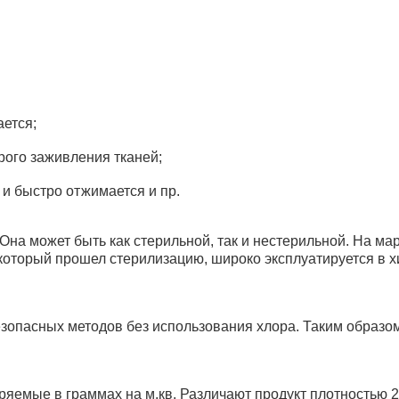
ается;
рого заживления тканей;
 и быстро отжимается и пр.
 Она может быть как стерильной, так и нестерильной. На м
оторый прошел стерилизацию, широко эксплуатируется в хи
зопасных методов без использования хлора. Таким образо
яемые в граммах на м.кв. Различают продукт плотностью 28