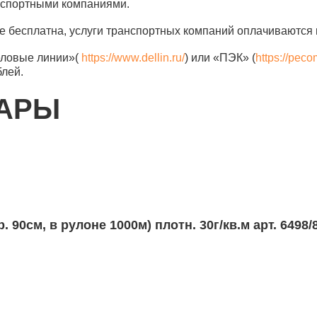
анспортными компаниями.
е бесплатна, услуги транспортных компаний оплачиваются 
еловые линии»(
https://www.dellin.ru/
) или «ПЭК» (
https://peco
блей.
ВАРЫ
 90см, в рулоне 1000м) плотн. 30г/кв.м арт. 6498/