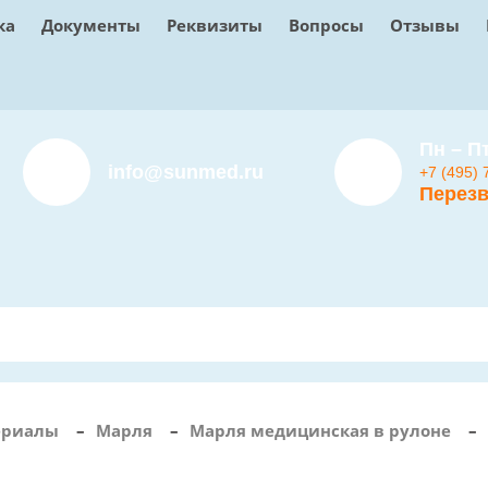
ка
Документы
Реквизиты
Вопросы
Отзывы
Пн – Пт
info@sunmed.ru
+7 (495) 
Перезв
ериалы
–
Марля
–
Марля медицинская в рулоне
–