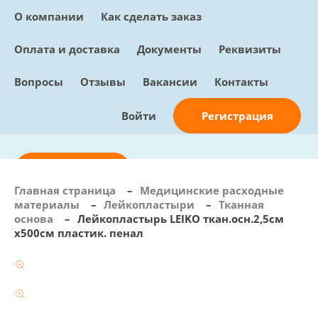
О компании
Как сделать заказ
Оплата и доставка
Документы
Реквизиты
Вопросы
Отзывы
Вакансии
Контакты
Регистрация
Войти
Отправить заявку
Главная страница
–
Медицинские расходные
материалы
–
Лейкопластыри
–
Тканная
info@sunmed.ru
основа
–
Лейкопластырь LEIKO ткан.осн.2,5см
х500см пластик. пенал
Пн – Пт: с 10:00 - 18:00
+7 (495) 730-90-25
Перезвоните мне
0
В корзине
0 позиций, 0 руб.