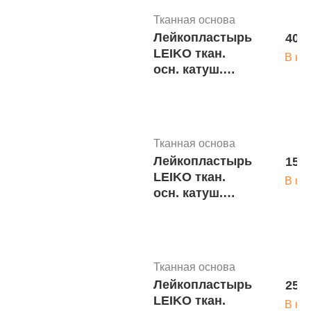
Тканная основа
Лейкопластырь
40 р
LEIKO ткан.
В ко
осн. катуш.
инд.уп. 3,0х250
(картон. уп.)
(18/864шт)
Тканная основа
Лейкопластырь
15 р
LEIKO ткан.
В ко
осн. катуш.
инд.уп. 1,0х250
(картон. уп.)
(48/1728шт)
Тканная основа
Лейкопластырь
25 р
LEIKO ткан.
В ко