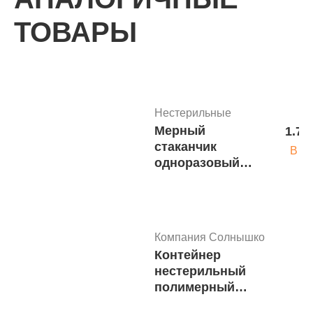
ТОВАРЫ
Нестерильные
Мерный
1.70
стаканчик
В ко
одноразовый
30мл
"Солнышко"
МИНИМАЛЬНАЯ
СУММА ЗАКАЗА
Компания Солнышко
1 000 руб.
Контейнер
нестерильный
полимерный
одноразовый