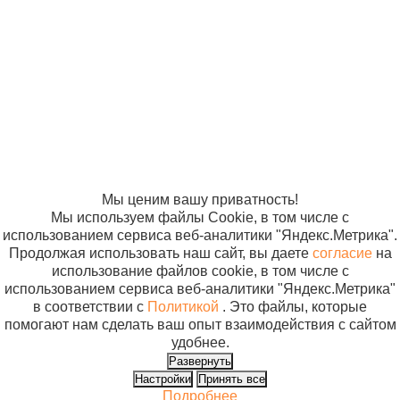
«Компания
«ЭВРИКА»
нестерильный
Солнышко»
В корз
полимерный
2005-2026
Карта сайта
Политика в
одноразовый
отношении
"Солнышко"
обработки
60мл с ложкой
персональных
( 500 шт)
данных
Согласие на
использование
файлов cookie
Мы ценим вашу приватность!
Мы используем файлы Cookie, в том числе с
использованием сервиса веб-аналитики "Яндекс.Метрика".
Продолжая использовать наш сайт, вы даете
согласие
на
использование файлов cookie, в том числе с
использованием сервиса веб-аналитики "Яндекс.Метрика"
в соответствии с
Политикой
. Это файлы, которые
помогают нам сделать ваш опыт взаимодействия с сайтом
удобнее.
Развернуть
Настройки
Принять все
Подробнее