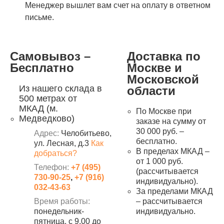
Менеджер вышлет вам счет на оплату в ответном
письме.
Самовывоз –
Доставка по
Бесплатно
Москве и
Московской
Из нашего склада в
области
500 метрах от
МКАД (м.
По Москве при
Медведково)
заказе на сумму от
30 000 руб. –
Адрес:
Челобитьево,
бесплатно.
ул. Лесная, д.3
Как
В пределах МКАД –
добраться?
от 1 000 руб.
Телефон:
+7 (495)
(рассчитывается
730-90-25
,
+7 (916)
индивидуально).
032-43-63
За пределами МКАД
Время работы:
– рассчитывается
понедельник-
индивидуально.
пятница, с 9.00 до