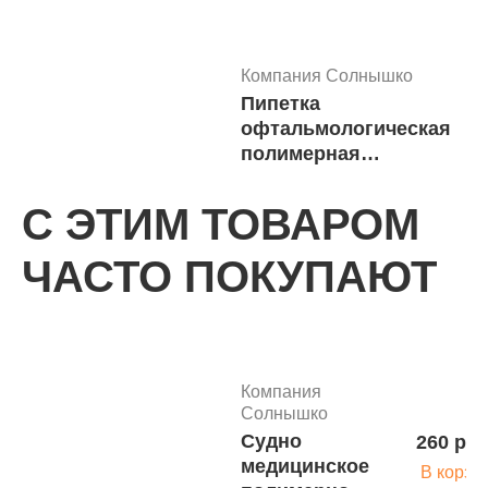
"СОЛНЫШКО" 30
мл с ложкой,
индивид.упаковка
Компания Солнышко
(400шт.)
Пипетка
офтальмологическая
полимерная
однократного
применения
С ЭТИМ ТОВАРОМ
стерильная
"Солнышко"
Компания
ЧАСТО ПОКУПАЮТ
Солнышко
260 руб
Судно
В корзи
медицинское
полимерное
"Солнышко"
Компания
(типа Ладья)
Солнышко
с крышкой
Судно
260 руб
Компания Солнышко
медицинское
В корзи