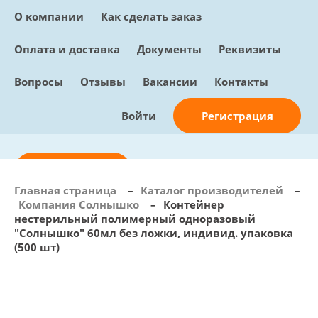
О компании
Как сделать заказ
Оплата и доставка
Документы
Реквизиты
Вопросы
Отзывы
Вакансии
Контакты
Регистрация
Войти
Отправить заявку
Главная страница
–
Каталог производителей
–
Компания Солнышко
–
Контейнер
info@sunmed.ru
нестерильный полимерный одноразовый
"Солнышко" 60мл без ложки, индивид. упаковка
Пн – Пт: с 10:00 - 18:00
(500 шт)
+7 (495) 730-90-25
Перезвоните мне
0
В корзине
0 позиций, 0 руб.