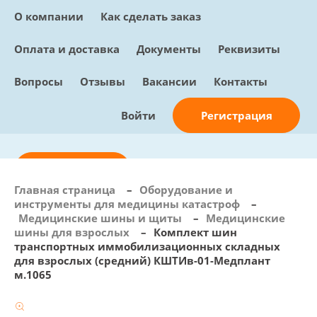
О компании
Как сделать заказ
Оплата и доставка
Документы
Реквизиты
Вопросы
Отзывы
Вакансии
Контакты
Регистрация
Войти
Отправить заявку
Главная страница
–
Оборудование и
инструменты для медицины катастроф
–
info@sunmed.ru
Медицинские шины и щиты
–
Медицинские
шины для взрослых
–
Комплект шин
Пн – Пт: с 10:00 - 18:00
транспортных иммобилизационных складных
+7 (495) 730-90-25
для взрослых (средний) КШТИв-01-Медплант
Перезвоните мне
м.1065
0
В корзине
0 позиций, 0 руб.