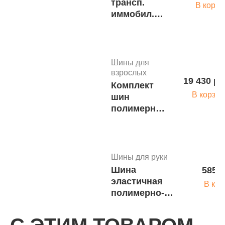
трансп.
В корзи
иммобил.
однокраз.для
взрослых
для верхней
конечности
Шины для
ШТИвр-03
взрослых
19 430 ру
м1357
Комплект
В корзин
шин
полимерных
вакуумных
для
взрослых
ВШВ-2
Шины для руки
Шина
585 р
эластичная
В кор
полимерно-
алюминиевая
универсальная