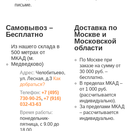
письме.
Самовывоз –
Доставка по
Бесплатно
Москве и
Московской
Из нашего склада в
области
500 метрах от
МКАД (м.
По Москве при
Медведково)
заказе на сумму от
30 000 руб. –
Адрес:
Челобитьево,
бесплатно.
ул. Лесная, д.3
Как
В пределах МКАД –
добраться?
от 1 000 руб.
Телефон:
+7 (495)
(рассчитывается
730-90-25
,
+7 (916)
индивидуально).
032-43-63
За пределами МКАД
Время работы:
– рассчитывается
понедельник-
индивидуально.
пятница, с 9.00 до
18.00