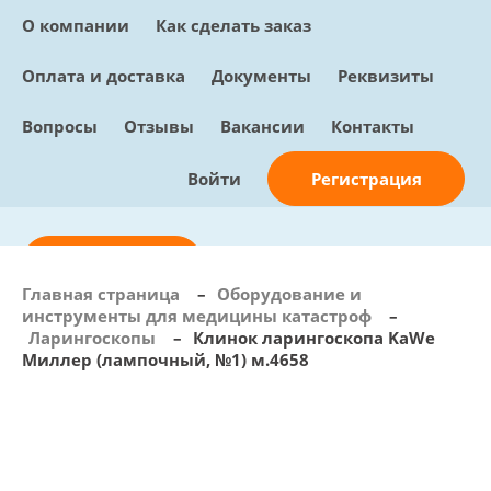
О компании
Как сделать заказ
Оплата и доставка
Документы
Реквизиты
Вопросы
Отзывы
Вакансии
Контакты
Регистрация
Войти
Отправить заявку
Главная страница
–
Оборудование и
инструменты для медицины катастроф
–
info@sunmed.ru
Ларингоскопы
–
Клинок ларингоскопа KaWe
Миллер (лампочный, №1) м.4658
Пн – Пт: с 10:00 - 18:00
+7 (495) 730-90-25
Перезвоните мне
0
В корзине
0 позиций, 0 руб.