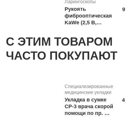
Ларингоскопы
Рукоять
9 0
фиброоптическая
KaWe (2,5 В,
средняя,
ксеноновая)
С ЭТИМ ТОВАРОМ
м.4663
ЧАСТО ПОКУПАЮТ
Ларингоскопы
Клинок
4 473 р
ларингоскопа
В корз
KaWe Миллер
(лампочный,
Специализированные
№00) м.4656
медицинские укладки
Укладка в сумке
40 
Ларингоскопы
СР-3 врача скорой
В
Клинок
помощи по пр. №
8 
ларингоскопа
100 с
KaWe Макинтош
ларингоскопом