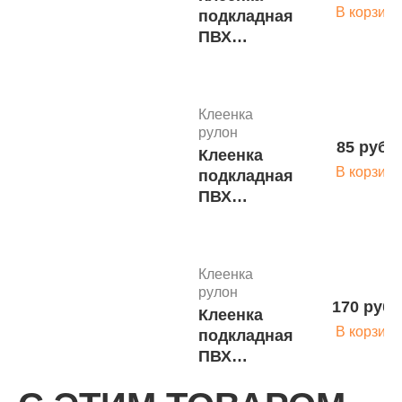
В корзину
подкладная
ПВХ
(шир.138 +/-
3см, рул.
25м) совы
Клеенка
рулон
85 руб.
Клеенка
В корзину
подкладная
ПВХ
(шир.100см,
рул. 50м)
белая
Клеенка
мишки
рулон
0/404
170 руб.
Клеенка
В корзину
подкладная
ПВХ
(шир.138 +/-
3см, рул.