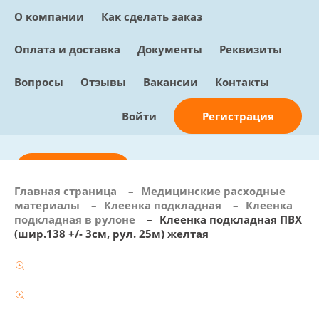
О компании
Как сделать заказ
Оплата и доставка
Документы
Реквизиты
Вопросы
Отзывы
Вакансии
Контакты
Регистрация
Войти
Отправить заявку
Главная страница
–
Медицинские расходные
материалы
–
Клеенка подкладная
–
Клеенка
info@sunmed.ru
подкладная в рулоне
–
Клеенка подкладная ПВХ
(шир.138 +/- 3см, рул. 25м) желтая
Пн – Пт: с 10:00 - 18:00
+7 (495) 730-90-25
Перезвоните мне
0
В корзине
0 позиций, 0 руб.