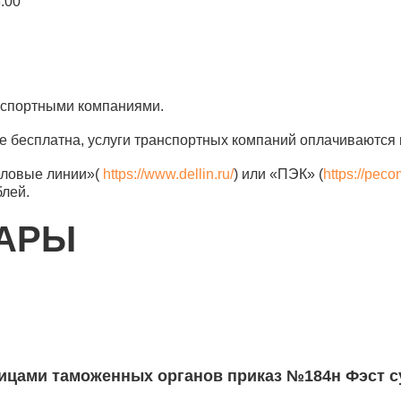
8.00
анспортными компаниями.
е бесплатна, услуги транспортных компаний оплачиваются 
еловые линии»(
https://www.dellin.ru/
) или «ПЭК» (
https://peco
блей.
ВАРЫ
ицами таможенных органов приказ №184н Фэст с