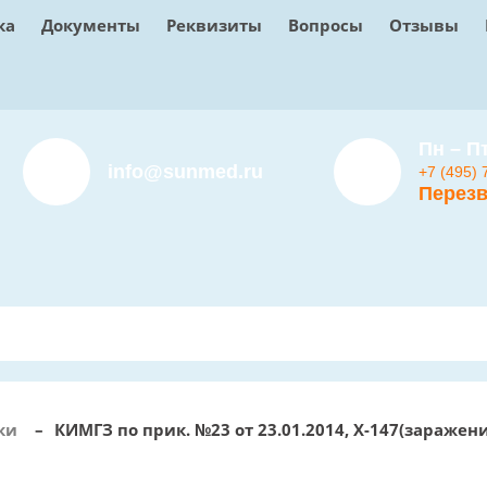
ка
Документы
Реквизиты
Вопросы
Отзывы
Пн – Пт
info@sunmed.ru
+7 (495) 
Перезв
ки
–
КИМГЗ по прик. №23 от 23.01.2014, Х-147(заражен