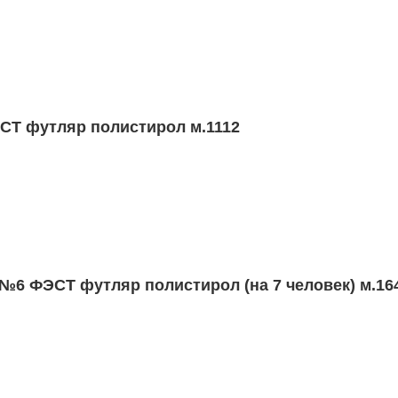
ерных судов №2 (без лекарств) сумка м.3550
ИД ФЭСТ футляр полистирол м.1112
Аптечка мамы и малыша - "ФЭСТ" МИНИ м.2137
№6 ФЭСТ футляр полистирол (на 7 человек) м.16
Набор перевязочных средств противоожоговый (НПС №1) ФЭСТ м.1528