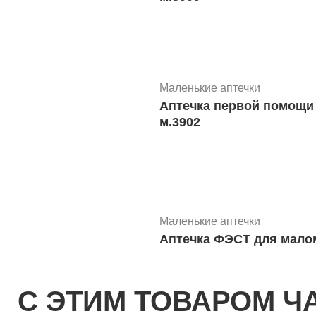
Маленькие аптечки
Аптечка первой помощи на ж/д, морском, речном,аэровокзалах пр.257н сумка Фэс
м.3902
Маленькие аптечки
Аптечка ФЭСТ для малом
С ЭТИМ ТОВАРОМ Ч