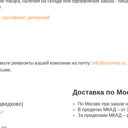
ик товара, наличия на складе или оформления заказа - пиш
.
сертификат дилерский
авьте реквизиты вашей компании на почту:
info@sunmed.ru
.
сьме.
Доставка по Мо
дведково)
По Москве при заказе н
В пределах МКАД – от 1
я?
За пределами МКАД – 