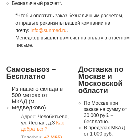
Безналичный расчет*.
*Чтобы оплатить заказ безналичным расчетом,
отправьте реквизиты вашей компании на
почту:
info@sunmed.ru
.
Менеджер вышлет вам счет на оплату в ответном
письме.
Самовывоз –
Доставка по
Бесплатно
Москве и
Московской
Из нашего склада в
области
500 метрах от
МКАД (м.
По Москве при
Медведково)
заказе на сумму от
30 000 руб. –
Адрес:
Челобитьево,
бесплатно.
ул. Лесная, д.3
Как
В пределах МКАД –
добраться?
от 1 000 руб.
Телефон:
+7 (495)