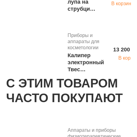
лупа на
В корзину
струбцине
Med-mos
9003LED-D
м.11016
Приборы и
аппараты для
косметологии
13 200 р
Калипер
В корзи
электронный
Твес
КЭЦ-100-1-Д
С ЭТИМ ТОВАРОМ
(5640)
ЧАСТО ПОКУПАЮТ
Светильники
Лампа-
18 000 руб.
лупа на
В корзину
струбцине
АтисМед
Аппараты и приборы
ЛЛ-5
физиотерапевтические