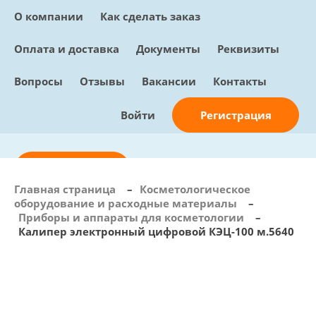
О компании
Как сделать заказ
Оплата и доставка
Документы
Реквизиты
Вопросы
Отзывы
Вакансии
Контакты
Регистрация
Войти
Отправить заявку
Главная страница
–
Косметологическое
оборудование и расходные материалы
–
info@sunmed.ru
Приборы и аппараты для косметологии
–
Калипер электронный цифровой КЭЦ-100 м.5640
Пн – Пт: с 10:00 - 18:00
+7 (495) 730-90-25
Перезвоните мне
0
В корзине
0 позиций, 0 руб.