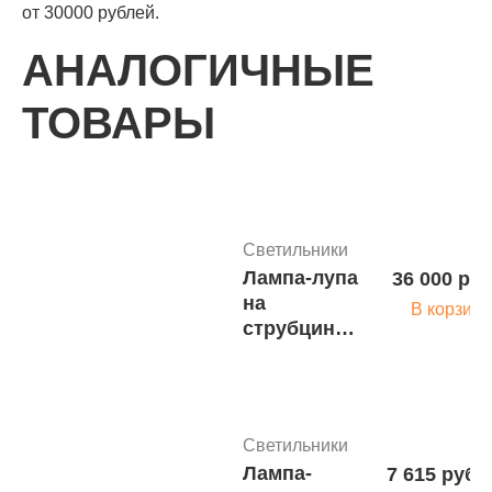
от 30000 рублей.
АНАЛОГИЧНЫЕ
ТОВАРЫ
Светильники
Лампа-лупа
36 000 руб
на
В корзину
струбцине
Eschenbach
varioLED,
Ø132 мм,
высота 300
Светильники
мм м.6129
Лампа-
7 615 руб.