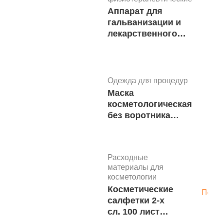
м.5918
Аппарат для
Светильники
гальванизации и
Лампа-
лекарственного
18 000 руб.
лупа на
электрофореза
В корзину
струбцине
"ЭЛФОР-ПРОФ"
АтисМед
ЛЛ-3
Одежда для процедур
м.5916
Маска
1
косметологическая
без воротника
спанлейс белый 25
шт/упк
Расходные
материалы для
косметологии
Косметические
Под
салфетки 2-х
сл. 100 листов