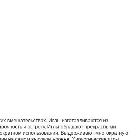
ких вмешательствах. Иглы изготавливаются из
прочность и остроту. Иглы обладают прекрасными
гократном использовании. Выдерживают многократную
ации на самом высоком уровне. Хирургические иглы