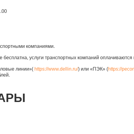
8.00
анспортными компаниями.
е бесплатна, услуги транспортных компаний оплачиваются 
еловые линии»(
https://www.dellin.ru/
) или «ПЭК» (
https://peco
блей.
ВАРЫ