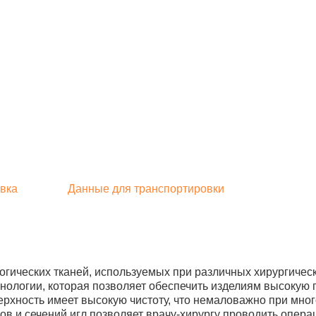
вка
Данные для транспортировки
гических тканей, используемых при различных хирургичес
нологии, которая позволяет обеспечить изделиям высокую 
хность имеет высокую чистоту, что немаловажно при мно
ов и сечений игл позволяет врачу-хирургу проводить опер