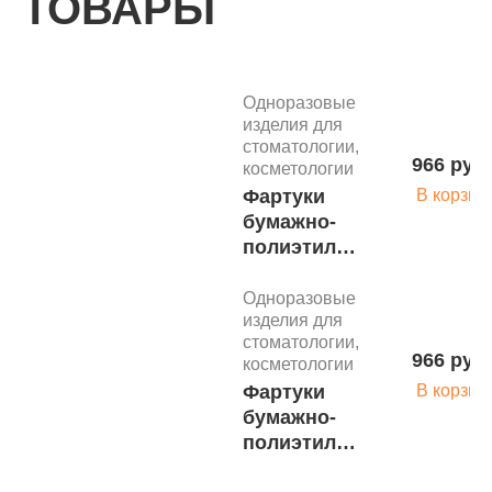
ТОВАРЫ
Одноразовые
изделия для
стоматологии,
966 руб.
косметологии
Фартуки
В корзин
бумажно-
полиэтилен.
для
пациентов
Одноразовые
изделия для
81х53 см
стоматологии,
Кристи (60
966 руб.
косметологии
шт.рул)
Фартуки
В корзин
бумажно-
полиэтилен.
для