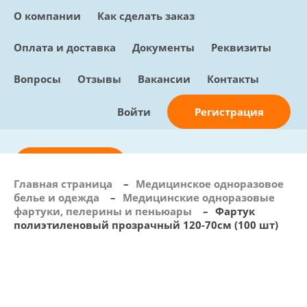
О компании
Как сделать заказ
Оплата и доставка
Документы
Реквизиты
Вопросы
Отзывы
Вакансии
Контакты
Регистрация
Войти
Отправить заявку
Главная страница
–
Медицинское одноразовое
белье и одежда
–
Медицинские одноразовые
info@sunmed.ru
фартуки, пелерины и пеньюары
–
Фартук
полиэтиленовый прозрачный 120-70см (100 шт)
Пн – Пт: с 10:00 - 18:00
+7 (495) 730-90-25
Перезвоните мне
0
В корзине
0 позиций, 0 руб.