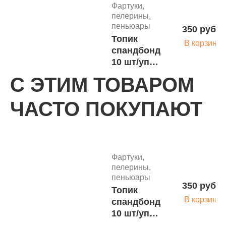
пациентов
Фартуки,
61х53 см
пелерины,
Кристи (80
пеньюары
350 руб.
шт.рул)
Топик
В корзину
спандбонд
10 шт/упк,
00-190
С ЭТИМ ТОВАРОМ
Фартуки,
ЧАСТО ПОКУПАЮТ
пелерины,
пеньюары
210 руб.
Пеньюар
В корзину
на резинке
по
Фартуки,
декольте
пелерины,
белый
пеньюары
350 руб.
Фартуки,
спандбонд
Топик
пелерины,
140х75 см
В корзину
спандбонд
пеньюары
525 ру
10 шт/упк,
10 шт/упк,
Пеньюар для
01-656
В корз
00-190