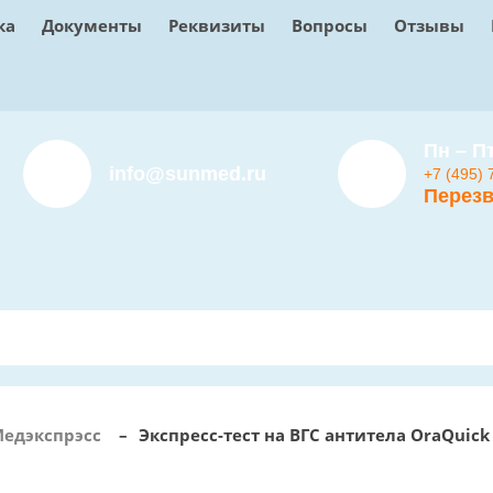
ка
Документы
Реквизиты
Вопросы
Отзывы
Пн – Пт
info@sunmed.ru
+7 (495) 
Перезв
едэкспрэсс
–
Экспресс-тест на ВГС антитела OraQuick