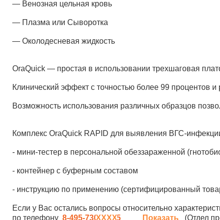
— Венозная цельная кровь
— Плазма или Сыворотка
— Околодесневая жидкость
OraQuick — простая в использовании трехшаговая плат
Клинический эффект с точностью более 99 процентов и 
Возможность использования различных образцов позвол
Комплекс OraQuick RAPID для выявления ВГС-инфекции
- мини-тестер в персональной обеззараженной (гнотоби
- контейнер с буферным составом
- инструкцию по применению (сертифицированный товар 
Если у Вас остались вопросы относительно характерист
по телефону
8-495-730-90-25
Показать
(Отдел пр