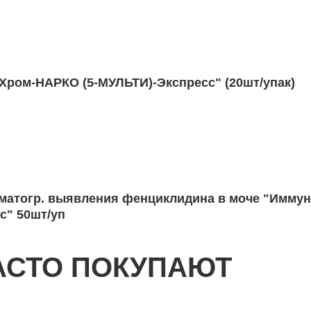
Хром-НАРКО (5-МУЛЬТИ)-Экспресс" (20шт/упак)
матогр. выявления фенциклидина в моче "Имму
" 50шт/уп
АСТО ПОКУПАЮТ
тест