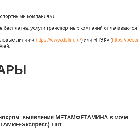
анспортными компаниями.
е бесплатна, услуги транспортных компаний оплачиваются 
еловые линии»(
https://www.dellin.ru/
) или «ПЭК» (
https://peco
блей.
ВАРЫ
мунохром. выявления МЕТАМФЕТАМИНА в моче
АМИН-Экспресс) 1шт