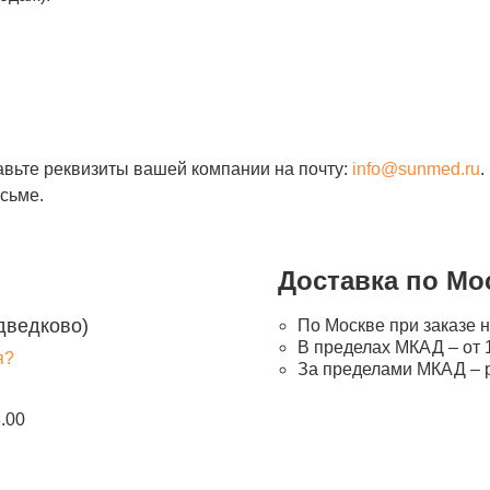
авьте реквизиты вашей компании на почту:
info@sunmed.ru
.
сьме.
Доставка по Мо
дведково)
По Москве при заказе н
В пределах МКАД – от 1
я?
За пределами МКАД – 
8.00