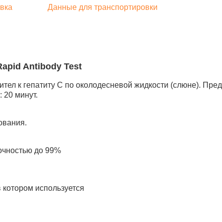
вка
Данные для транспортировки
apid Antibody Test
ител к гепатиту С по околодесневой жидкости (слюне). Пр
 20 минут.
ования.
точностью до 99%
в котором используется