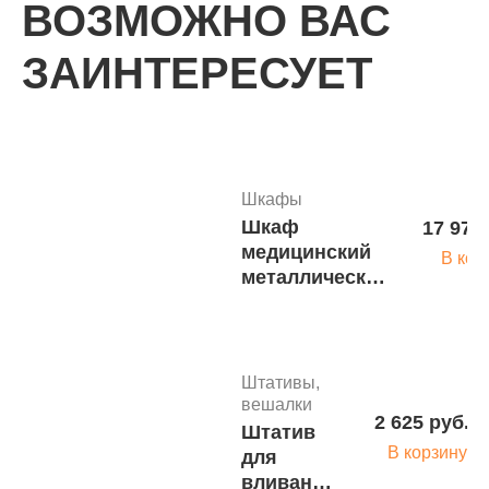
ВОЗМОЖНО ВАС
ЗАИНТЕРЕСУЕТ
КАТАЛОГ
Шкафы
Шкаф
17 970
медицинский
В кор
металлический
ШМ 01 МСК
646-02 м.1987
Штативы,
вешалки
2 625 руб.
Штатив
В корзину
для
вливаний