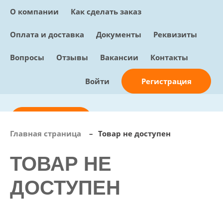
О компании
Как сделать заказ
Оплата и доставка
Документы
Реквизиты
Вопросы
Отзывы
Вакансии
Контакты
Регистрация
Войти
Отправить заявку
Главная страница
–
Товар не доступен
info@sunmed.ru
ТОВАР НЕ
Пн – Пт: с 10:00 - 18:00
+7 (495) 730-90-25
ДОСТУПЕН
Перезвоните мне
0
В корзине
0 позиций, 0 руб.