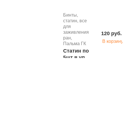
ШВ-01
МСК-310-
Бинты,
01 м.3197
статин, все
для
заживления
120 руб.
ран,
В корзину
Пальма ГК
Статин по
5шт в уп.
Скальпели,
лезвие
одноразовые
Под
Скальпель
хирургический
стерильный
CERTUS из
углеродистой
Дистрибьюто
стали №12
Поставщики
Стулья,