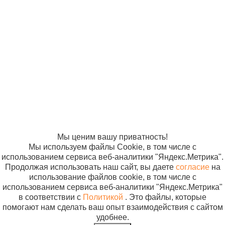
Баки для
65л желтый
медицинских
класса Б
© ООО
Продвижение —
отходов
760 руб
«Компания
«ЭВРИКА»
Бак для
Солнышко»
В корзин
сбора,
2005-2026
Карта сайта
хранения и
Политика в
отношении
перевозки
обработки
мед.отходов
персональных
35л белый
данных
класса А
Согласие на
использование
файлов cookie
Мы ценим вашу приватность!
Мы используем файлы Cookie, в том числе с
использованием сервиса веб-аналитики "Яндекс.Метрика".
Продолжая использовать наш сайт, вы даете
согласие
на
использование файлов cookie, в том числе с
использованием сервиса веб-аналитики "Яндекс.Метрика"
в соответствии с
Политикой
. Это файлы, которые
помогают нам сделать ваш опыт взаимодействия с сайтом
удобнее.