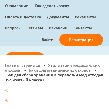
О компании
Как сделать заказ
Оплата и доставка
Документы
Реквизиты
Вопросы
Отзывы
Вакансии
Контакты
Регистрация
Войти
Отправить заявку
Главная страница
–
Утилизация медицинских
отходов
–
Баки для медицинских отходов
–
info@sunmed.ru
Бак для сбора хранения и перевозки мед.отходов
35л желтый класса Б
Пн – Пт: с 10:00 - 18:00
+7 (495) 730-90-25
Перезвоните мне
0
В корзине
0 позиций, 0 руб.