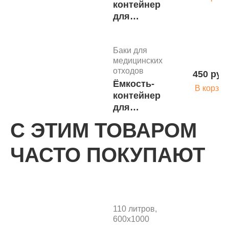
контейнер
для
временного
хранения
Баки для
мед.отходов
медицинских
20л крас. кл.
отходов
450 руб
В
Ёмкость-
В корзин
контейнер
для
временного
С ЭТИМ ТОВАРОМ
хранения
Баки для
мед.отходов
ЧАСТО ПОКУПАЮТ
медицинских
12л жел.
отходов
450 руб
кл.Б
Ёмкость-
В корзин
контейнер
для
110 литров,
временного
600х1000
хранения