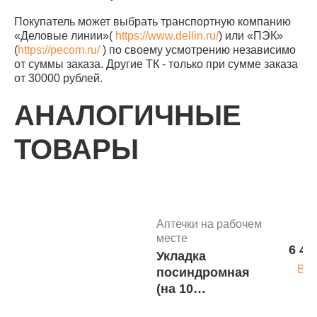
Покупатель может выбрать транспортную компанию
«Деловые линии»(
https://www.dellin.ru/
) или «ПЭК»
(
https://pecom.ru/
) по своему усмотрению независимо
от суммы заказа. Другие ТК - только при сумме заказа
от 30000 рублей.
АНАЛОГИЧНЫЕ
ТОВАРЫ
Аптечки на рабочем
месте
6 44
Укладка
В к
посиндромная
(на 10
синдромов) с