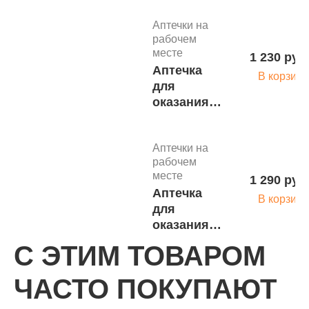
лекарственными
средствами
Аптечки на
сумка Фэст
рабочем
м.3754
месте
1 230 руб
Аптечка
В корзину
для
оказания
первой
помощи
Аптечки на
работникам
рабочем
(футляр
месте
1 290 руб
8М) (приказ
Аптечка
262н)
В корзину
для
м.3764
оказания
первой
С ЭТИМ ТОВАРОМ
помощи
работникам
Маленькие
ЧАСТО ПОКУПАЮТ
(футляр 8-
аптечки
3 410 ру
2) (приказ