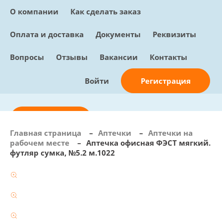
О компании
Как сделать заказ
Оплата и доставка
Документы
Реквизиты
Вопросы
Отзывы
Вакансии
Контакты
Регистрация
Войти
Отправить заявку
Главная страница
–
Аптечки
–
Аптечки на
рабочем месте
–
Аптечка офисная ФЭСТ мягкий.
info@sunmed.ru
футляр сумка, №5.2 м.1022
Пн – Пт: с 10:00 - 18:00
+7 (495) 730-90-25
Перезвоните мне
0
В корзине
0 позиций, 0 руб.