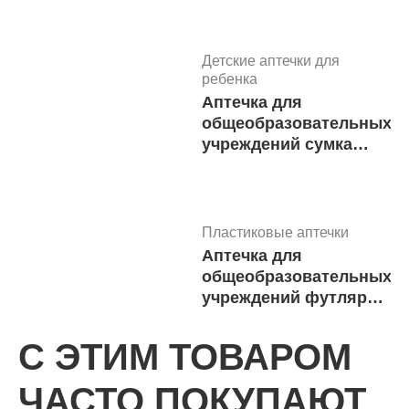
приказ №261н в
сумке-чехле
«Волонтер-6»
Детские аптечки для
м.1663
ребенка
Аптечка для
общеобразовательных
учреждений сумка
0370/1 (приказ 261н)
м.3777
Пластиковые аптечки
Аптечка для
общеобразовательных
учреждений футляр
8М (приказ 261н)
м.3778
С ЭТИМ ТОВАРОМ
Аптечки для
ЧАСТО ПОКУПАЮТ
новорожденного