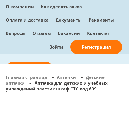
О компании
Как сделать заказ
Оплата и доставка
Документы
Реквизиты
Вопросы
Отзывы
Вакансии
Контакты
Регистрация
Войти
Отправить заявку
Главная страница
–
Аптечки
–
Детские
аптечки
–
Аптечка для детских и учебных
info@sunmed.ru
учреждений пластик шкаф СТС код 609
Пн – Пт: с 10:00 - 18:00
+7 (495) 730-90-25
Перезвоните мне
0
В корзине
0 позиций, 0 руб.