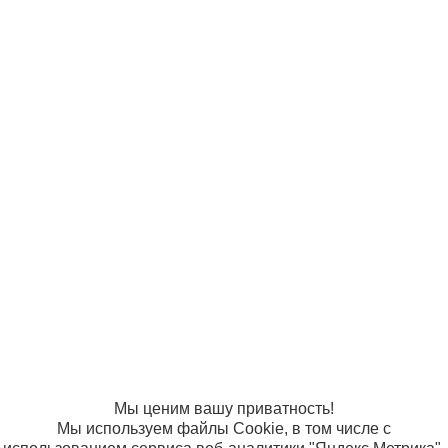
© ООО
Продвижение —
«Компания
«ЭВРИКА»
Солнышко»
2005-2026
Карта сайта
Политика в
отношении
обработки
персональных
данных
Согласие на
использование
файлов cookie
Мы ценим вашу приватность!
Мы используем файлы Cookie, в том числе с