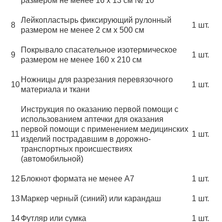
размером не менее 16 х 13 см № 10
Лейкопластырь фиксирующий рулонный
8
1 шт.
размером не менее 2 см х 500 см
Покрывало спасательное изотермическое
9
1 шт.
размером не менее 160 х 210 см
Ножницы для разрезания перевязочного
10
1 шт.
материала и ткани
Инструкция по оказанию первой помощи с
использованием аптечки для оказания
первой помощи с применением медицинских
11
1 шт.
изделий пострадавшим в дорожно-
транспортных происшествиях
(автомобильной)
12
Блокнот формата не менее А7
1 шт.
13
Маркер черный (синий) или карандаш
1 шт.
14
Футляр или сумка
1 шт.