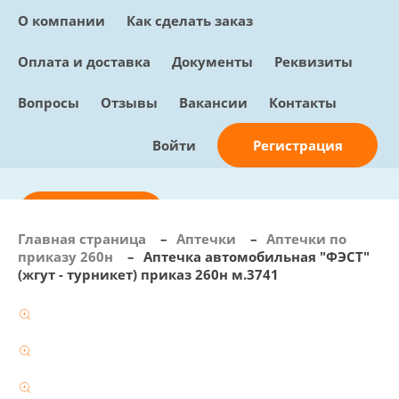
О компании
Как сделать заказ
Оплата и доставка
Документы
Реквизиты
Вопросы
Отзывы
Вакансии
Контакты
Регистрация
Войти
Отправить заявку
Главная страница
–
Аптечки
–
Аптечки по
приказу 260н
–
Аптечка автомобильная "ФЭСТ"
info@sunmed.ru
(жгут - турникет) приказ 260н м.3741
Пн – Пт: с 10:00 - 18:00
+7 (495) 730-90-25
Перезвоните мне
0
В корзине
0 позиций, 0 руб.