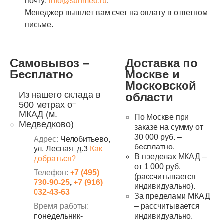
почту:
info@sunmed.ru
.
Менеджер вышлет вам счет на оплату в ответном
письме.
Самовывоз –
Доставка по
Бесплатно
Москве и
Московской
Из нашего склада в
области
500 метрах от
МКАД (м.
По Москве при
Медведково)
заказе на сумму от
30 000 руб. –
Адрес:
Челобитьево,
бесплатно.
ул. Лесная, д.3
Как
В пределах МКАД –
добраться?
от 1 000 руб.
Телефон:
+7 (495)
(рассчитывается
730-90-25
,
+7 (916)
индивидуально).
032-43-63
За пределами МКАД
Время работы:
– рассчитывается
понедельник-
индивидуально.