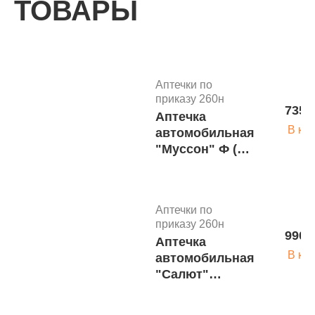
ТОВАРЫ
Аптечки по
приказу 260н
735 
Аптечка
В ко
автомобильная
"Муссон" Ф (А/
р ) новый
состав 260н
м.4171
Аптечки по
приказу 260н
990 
Аптечка
В ко
автомобильная
"Салют"
мягкий футляр
новый состав