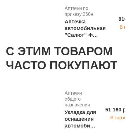
260н м.3740
Аптечки по
приказу 260н
810 
Аптечка
В ко
автомобильная
"Салют" Ф
новый состав
С ЭТИМ ТОВАРОМ
260н м.3739
Аптечки по
ЧАСТО ПОКУПАЮТ
приказу 260н
775 
Аптечка
В ко
автомобильная
"Муссон" Ф (А/
Аптечки
р ) новый
общего
состав 260н
назначения
м.3738
51 160 ру
Укладка для
Аптечки по
В корзин
приказу 260н
оснащения
3 045
Аптечка
автомобиля