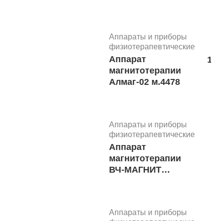
кислородный
Longfian Jay-5A
м.6642
Аппараты и приборы
физиотерапевтические
Аппарат
135
Аппараты и приборы
магнитотерапии
физиотерапевтические
Алмаг-02 м.4478
29
Диагностический
набор KaWe
Бейсик C10/E16
02.01104.002 м.6150
Аппараты и приборы
физиотерапевтические
Аппарат
Аппараты и приборы
магнитотерапии
физиотерапевтические
ВЧ-МАГНИТ
Ирригатор для
МедТеко
полости рта WI-911
с зарядным
устройством
Аппараты и приборы