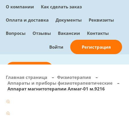
О компании
Как сделать заказ
Оплата и доставка
Документы
Реквизиты
Вопросы
Отзывы
Вакансии
Контакты
Регистрация
Войти
Отправить заявку
Главная страница
–
Физиотерапия
–
Аппараты и приборы физиотерапевтические
–
info@sunmed.ru
Аппарат магнитотерапии Алмаг-01 м.9216
Пн – Пт: с 10:00 - 18:00
+7 (495) 730-90-25
Перезвоните мне
0
В корзине
0 позиций, 0 руб.