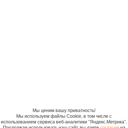
магнитотерапии
Маг-30 м.4483
Аппараты и приборы
физиотерапевтические
© ООО
Продвижение —
«Компания
«ЭВРИКА»
Аппарат
Солнышко»
магнитотерапии
2005-2026
Карта сайта
ВЧ-МАГНИТ
Политика в
МедТеко
отношении
обработки
персональных
данных
Согласие на
использование
файлов cookie
Мы ценим вашу приватность!
Мы используем файлы Cookie, в том числе с
использованием сервиса веб-аналитики "Яндекс.Метрика".
Продолжая использовать наш сайт, вы даете
согласие
на