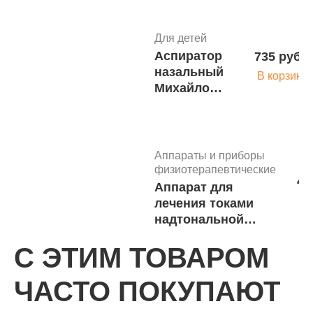
Для детей
Аспиратор
735 руб.
назальный
В корзину
Михайлова
Фэст
м.3305
Аппараты и приборы
физиотерапевтические
45
Аппарат для
лечения токами
надтональной
частоты
С ЭТИМ ТОВАРОМ
Ультратон-ЭМА-Н
м.6588
Аппараты и приборы
ЧАСТО ПОКУПАЮТ
физиотерапевтические
47
Концентратор