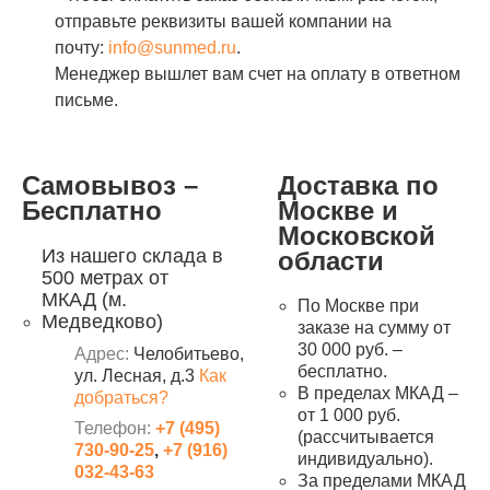
отправьте реквизиты вашей компании на
почту:
info@sunmed.ru
.
Менеджер вышлет вам счет на оплату в ответном
письме.
Самовывоз –
Доставка по
Бесплатно
Москве и
Московской
Из нашего склада в
области
500 метрах от
МКАД (м.
По Москве при
Медведково)
заказе на сумму от
30 000 руб. –
Адрес:
Челобитьево,
бесплатно.
ул. Лесная, д.3
Как
В пределах МКАД –
добраться?
от 1 000 руб.
Телефон:
+7 (495)
(рассчитывается
730-90-25
,
+7 (916)
индивидуально).
032-43-63
За пределами МКАД