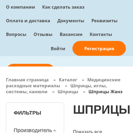
О компании
Как сделать заказ
Оплата и доставка
Документы
Реквизиты
Вопросы
Отзывы
Вакансии
Контакты
Регистрация
Войти
Отправить заявку
Главная страница
–
Каталог
–
Медицинские
расходные материалы
–
Шприцы, иглы,
info@sunmed.ru
системы, канюли
–
Шприцы
–
Шприцы Жанэ
Пн – Пт: с 10:00 - 18:00
ШПРИЦЫ
+7 (495) 730-90-25
Перезвоните мне
ФИЛЬТРЫ
0
В корзине
0 позиций, 0 руб.
Производитель
Показать все