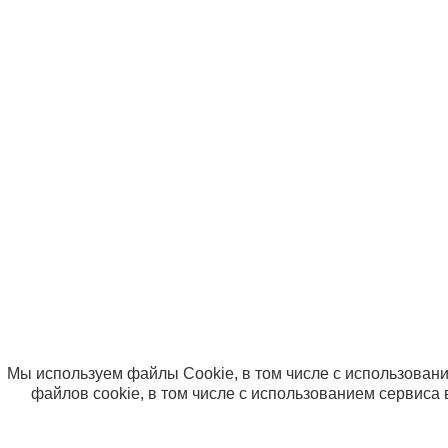
Дист
Пост
Опла
Вопр
© ООО «Компания Солнышко» 2005-2026
Политика в отношении обработки персональных данны
Согласие на использование файлов cookie
Мы используем файлы Cookie, в том числе с использовани
файлов cookie, в том числе с использованием сервиса 