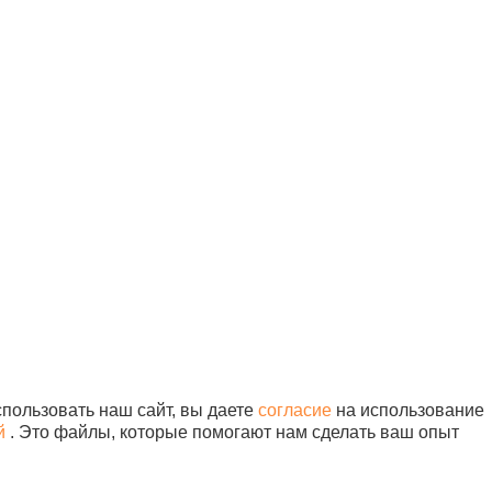
квизиты:
+7 (495) 730-90-25
НН 7716564434
info@sunmed.ru
ГРН 1067760304633
идический адрес
9344, г. Москва, вн.тер.г.
ниципальный Округ
бушкинский, ул
исейская, д. 5, помещ.
/1
Продвижение — «ЭВРИКА»
Карта сайта
пользовать наш сайт, вы даете
согласие
на использование
й
. Это файлы, которые помогают нам сделать ваш опыт