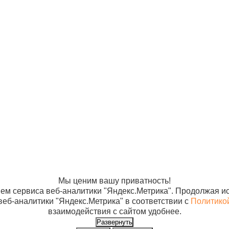
рибьюторам
Банковские реквизиты
Ре
авщики
Новости
И
та и доставка
Статьи
О
ос-ответ
Контакты
Юр
12
Му
Ба
Ен
14
х
Мы ценим вашу приватность!
ем сервиса веб-аналитики "Яндекс.Метрика". Продолжая ис
веб-аналитики "Яндекс.Метрика" в соответствии с
Политико
взаимодействия с сайтом удобнее.
Развернуть