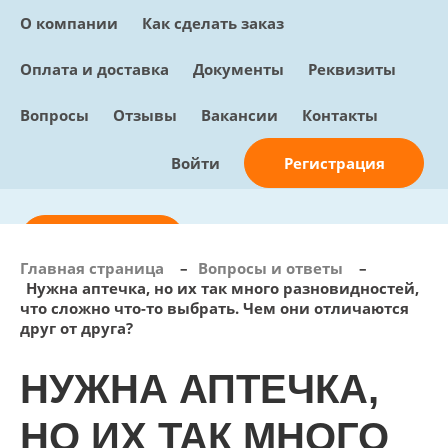
О компании
Как сделать заказ
Оплата и доставка
Документы
Реквизиты
Вопросы
Отзывы
Вакансии
Контакты
Регистрация
Войти
Отправить заявку
Главная страница
–
Вопросы и ответы
–
Нужна аптечка, но их так много разновидностей,
info@sunmed.ru
что сложно что-то выбрать. Чем они отличаются
друг от друга?
Пн – Пт: с 10:00 - 18:00
+7 (495) 730-90-25
НУЖНА АПТЕЧКА,
Перезвоните мне
0
В корзине
НО ИХ ТАК МНОГО
0 позиций, 0 руб.