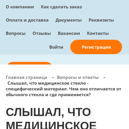
О компании
Как сделать заказ
Оплата и доставка
Документы
Реквизиты
Вопросы
Отзывы
Вакансии
Контакты
Регистрация
Войти
Отправить заявку
Главная страница
–
Вопросы и ответы
–
Слышал, что медицинское стекло -
info@sunmed.ru
специфический материал. Чем оно отличается от
обычного стекла и где применяется?
Пн – Пт: с 10:00 - 18:00
+7 (495) 730-90-25
СЛЫШАЛ, ЧТО
Перезвоните мне
0
В корзине
МЕДИЦИНСКОЕ
0 позиций, 0 руб.