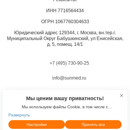
ИНН 7716564434
ОГРН 1067760304633
Юридический адрес 129344, г. Москва, вн.тер.г.
Муниципальный Округ Бабушкинский, ул Енисейская,
д. 5, помещ. 14/1
+7 (495) 730-90-25
info@sunmed.ru
© ООО «Компания Солнышко» 2005-2026
Мы ценим вашу приватность!
Политика в отношении обработки персональных
Мы используем файлы Cookie, в том числе с
данных
использованием сервиса веб-аналитики
Развернуть
"Яндекс.Метрика". Продолжая использовать наш сайт, вы
Согласие на использование файлов cookie
даете
согласие
на использование файлов cookie, в том
Настройки
Принять все
Продвижение — «ЭВРИКА»
числе с использованием сервиса веб-аналитики