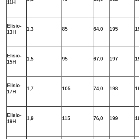
11H
Elisio-
1,3
85
64,0
195
1
13H
Elisio-
1,5
95
67,0
197
1
15H
Elisio-
1,7
105
74,0
198
1
17H
Elisio-
1,9
115
76,0
199
1
19H