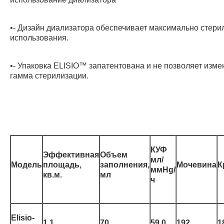
•- Дизайн диализатора обеспечивает максимально стери
использования.
•- Упаковка ELISIO™ запатентована и не позволяет изме
гамма стерилизации.
КУФ
Эффективная
Объем
мл/
Модель
площадь,
заполнения,
Мочевина
К
ммHg/
кв.м.
мл
ч
Elisio-
1,1
70
59,0
192
1