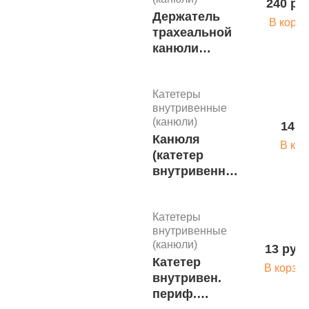
240 ру
Держатель
В корзи
трахеальной
канюли
одноразовый
стерильный
Катетеры
внутривенные
(канюли)
14 р
Канюля
В кор
(катетер
внутривенный)
с портом 26 G
Катетеры
внутривенные
(канюли)
13 руб.
Катетер
В корзин
внутривен.
периф.