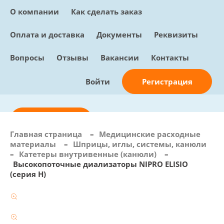
О компании
Как сделать заказ
Оплата и доставка
Документы
Реквизиты
Вопросы
Отзывы
Вакансии
Контакты
Регистрация
Войти
Отправить заявку
Главная страница
–
Медицинские расходные
материалы
–
Шприцы, иглы, системы, канюли
info@sunmed.ru
–
Катетеры внутривенные (канюли)
–
Высокопоточные диализаторы NIPRO ELISIO
Пн – Пт: с 10:00 - 18:00
(серия H)
+7 (495) 730-90-25
Перезвоните мне
0
В корзине
0 позиций, 0 руб.