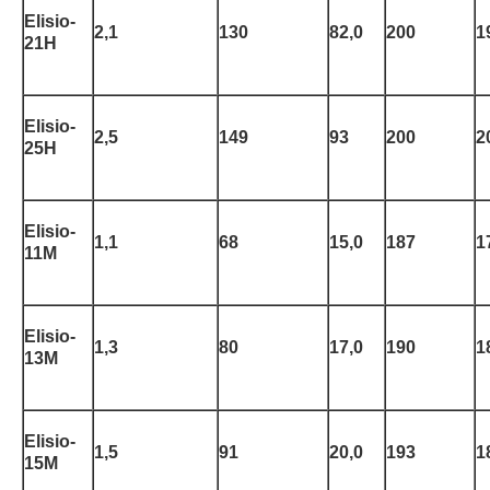
Elisio-
2,1
130
82,0
200
1
21H
Elisio-
2,5
149
93
200
2
25H
Elisio-
1,1
68
15,0
187
1
11M
Elisio-
1,3
80
17,0
190
1
13M
Elisio-
1,5
91
20,0
193
1
15M