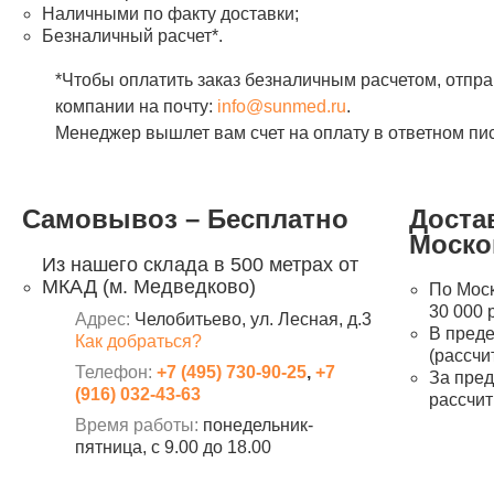
Наличными по факту доставки;
Безналичный расчет*.
*Чтобы оплатить заказ безналичным расчетом, отпр
компании на почту:
info@sunmed.ru
.
Менеджер вышлет вам счет на оплату в ответном пи
Самовывоз – Бесплатно
Доста
Моско
Из нашего склада в 500 метрах от
МКАД (м. Медведково)
По Моск
30 000 
Адрес:
Челобитьево, ул. Лесная, д.3
В преде
Как добраться?
(рассчи
Телефон:
+7 (495) 730-90-25
,
+7
За пре
(916) 032-43-63
рассчит
Время работы:
понедельник-
пятница, с 9.00 до 18.00