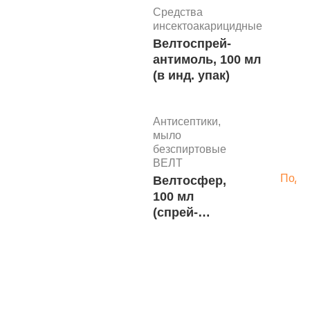
1 л.
Средства
инсектоакарицидные
Антисептики,
Велтоспрей-
мыло
П
антимоль, 100 мл
безспиртовые
(в инд. упак)
ВЕЛТ
Подр
Жидкое мыло
"Велтосфер",
Антисептики,
50 мл.
мыло
безспиртовые
ВЕЛТ
Антисептики,
Подр
Велтосфер,
мыло
100 мл
безспиртовые
250 руб.
ВЕЛТ
(спрей-
В корзину
Велтосфер,
распылитель)
100 мл
Антисептики, мыло
безспиртовые
ВЕЛТ
Антисептики,
ВЕЛТОСФЕР
мыло
П