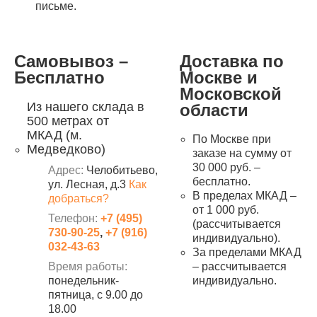
письме.
Самовывоз –
Доставка по
Бесплатно
Москве и
Московской
Из нашего склада в
области
500 метрах от
МКАД (м.
По Москве при
Медведково)
заказе на сумму от
30 000 руб. –
Адрес:
Челобитьево,
бесплатно.
ул. Лесная, д.3
Как
В пределах МКАД –
добраться?
от 1 000 руб.
Телефон:
+7 (495)
(рассчитывается
730-90-25
,
+7 (916)
индивидуально).
032-43-63
За пределами МКАД
Время работы:
– рассчитывается
понедельник-
индивидуально.
пятница, с 9.00 до
18.00