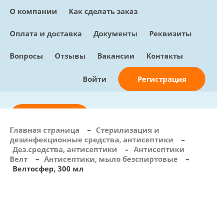
О компании
Как сделать заказ
Оплата и доставка
Документы
Реквизиты
Вопросы
Отзывы
Вакансии
Контакты
Регистрация
Войти
Отправить заявку
Главная страница
–
Стерилизация и
дезинфекционные средства, антисептики
–
info@sunmed.ru
Дез.средства, антисептики
–
Антисептики
Велт
–
Антисептики, мыло безспиртовые
–
Пн – Пт: с 10:00 - 18:00
Велтосфер, 300 мл
+7 (495) 730-90-25
Перезвоните мне
0
В корзине
0 позиций, 0 руб.