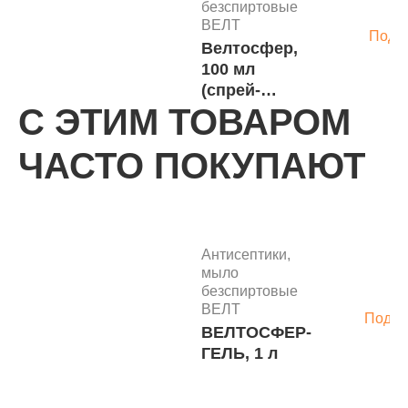
безспиртовые
ВЕЛТ
Подр
Велтосфер,
100 мл
(спрей-
С ЭТИМ ТОВАРОМ
распылитель)
Антисептики,
мыло
ЧАСТО ПОКУПАЮТ
безспиртовые
ВЕЛТ
Подр
Велтосфер,
300 мл
(спрей-
Антисептики,
распылитель)
мыло
безспиртовые
Антисептики,
ВЕЛТ
мыло
Подро
безспиртовые
ВЕЛТОСФЕР-
650 ру
ВЕЛТ
ГЕЛЬ, 1 л
Жидкое мыло
В корз
"Велтосфер",