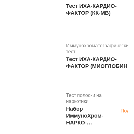
Тест ИХА-КАРДИО-
ФАКТОР (КК-МВ)
Иммунохроматографический
тест
Тест ИХА-КАРДИО-
ФАКТОР (МИОГЛОБИНI)
Тест полоски на
наркотики
Набор
Подр
ИммуноХром-
НАРКО-
Экспресс