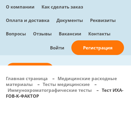
О компании
Как сделать заказ
Оплата и доставка
Документы
Реквизиты
Вопросы
Отзывы
Вакансии
Контакты
Регистрация
Войти
Отправить заявку
Главная страница
–
Медицинские расходные
материалы
–
Тесты медицинские
–
info@sunmed.ru
Иммунохроматографические тесты
–
Тест ИХА-
FOB-K-ФАКТОР
Пн – Пт: с 10:00 - 18:00
+7 (495) 730-90-25
Перезвоните мне
0
В корзине
0 позиций, 0 руб.