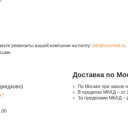
.
авьте реквизиты вашей компании на почту:
info@sunmed.ru
.
сьме.
Доставка по Мо
дведково)
По Москве при заказе н
В пределах МКАД – от 1
я?
За пределами МКАД – 
8.00