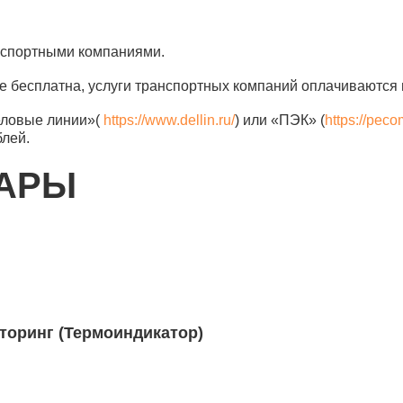
анспортными компаниями.
е бесплатна, услуги транспортных компаний оплачиваются 
еловые линии»(
https://www.dellin.ru/
) или «ПЭК» (
https://peco
блей.
ВАРЫ
иторинг (Термоиндикатор)