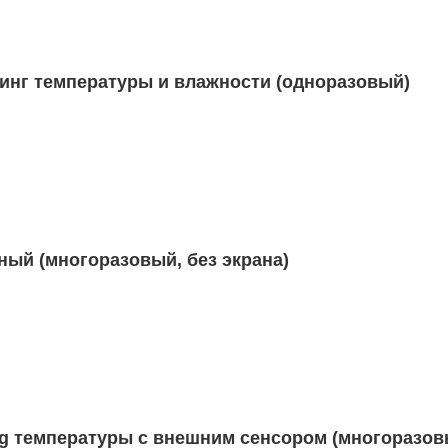
Логгер мониторинга Iplug температуры с внешним сенсором (многораз
ринг температуры и влажности (одноразовый)
ный (многоразовый, без экрана)
ный (многоразовый, без экрана)
одноразовый) с внешним сенсором I-PLUG
Логгер мониторинга Iplug температуры с внешним сенсором (многораз