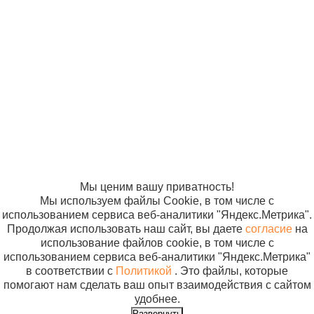
Подушки ортопедические
© ООО
Продвижение —
Подушка-сидение
«Компания
«ЭВРИКА»
противопролежневая,
Солнышко»
арт. 575
2005-2026
Карта сайта
Политика в
отношении
обработки
персональных
данных
Согласие на
использование
файлов cookie
Мы ценим вашу приватность!
Мы используем файлы Cookie, в том числе с
использованием сервиса веб-аналитики "Яндекс.Метрика".
Продолжая использовать наш сайт, вы даете
согласие
на
использование файлов cookie, в том числе с
использованием сервиса веб-аналитики "Яндекс.Метрика"
в соответствии с
Политикой
. Это файлы, которые
помогают нам сделать ваш опыт взаимодействия с сайтом
удобнее.
Развернуть