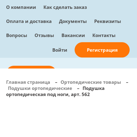
О компании
Как сделать заказ
Оплата и доставка
Документы
Реквизиты
Вопросы
Отзывы
Вакансии
Контакты
Регистрация
Войти
Отправить заявку
Главная страница
–
Ортопедические товары
–
Подушки ортопедические
–
Подушка
info@sunmed.ru
ортопедическая под ноги, арт. 562
Пн – Пт: с 10:00 - 18:00
+7 (495) 730-90-25
Перезвоните мне
0
В корзине
0 позиций, 0 руб.