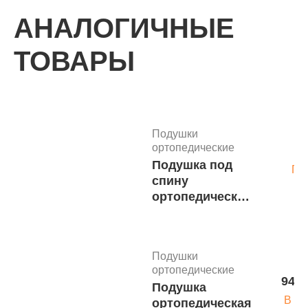
АНАЛОГИЧНЫЕ
ТОВАРЫ
Подушки
ортопедические
Подушка под
По
спину
ортопедическая
с массажным
эффектом
полусфера
Подушки
ортоподдержка
ортопедические
арт. 1174/1
945 
Подушка
В ко
ортопедическая