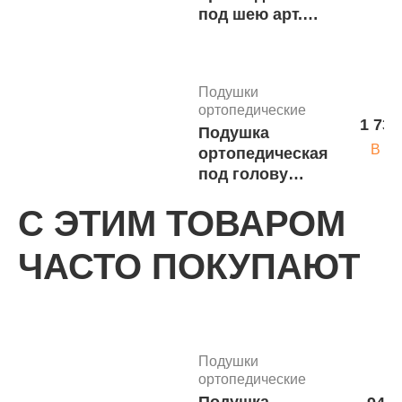
под шею арт.
1177
Подушки
ортопедические
1 733
Подушка
В ко
ортопедическая
под голову
"КОМФОРТНЫЙ
С ЭТИМ ТОВАРОМ
СОН", арт. 1171
Подушки
ЧАСТО ПОКУПАЮТ
ортопедические
1 837.
Подушка
В ко
ортопедическая
под голову
подростковая ,
Подушки
арт. 1185
ортопедические