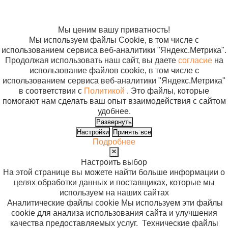
воздуха Дезар-801
использование
ультрафиолетовый
файлов cookie
бактерицидный
Мы ценим вашу приватность!
(настенный)
Мы используем файлы Cookie, в том числе с
использованием сервиса веб-аналитики "Яндекс.Метрика".
Комбинированные
Продолжая использовать наш сайт, вы даете
согласие
на
Облучатель-
использование файлов cookie, в том числе с
9
рециркулятор
использованием сервиса веб-аналитики "Яндекс.Метрика"
воздуха
в соответствии с
Политикой
. Это файлы, которые
помогают нам сделать ваш опыт взаимодействия с сайтом
Дезар-802п
удобнее.
ультрафиолетовый
Развернуть
бактерицидный
Настройки
Принять все
(передвижной)
Подробнее
100 кв м
Облучатель-
Настроить выбор
15
рециркулятор
На этой странице вы можете найти больше информации о
воздуха Дезар-5
целях обработки данных и поставщиках, которые мы
ультрафиолетовый
используем на наших сайтах
Аналитические файлы cookie
Мы используем эти файлы
бактерицидный
cookie для анализа использования сайта и улучшения
(настенный)
качества предоставляемых услуг.
Технические файлы