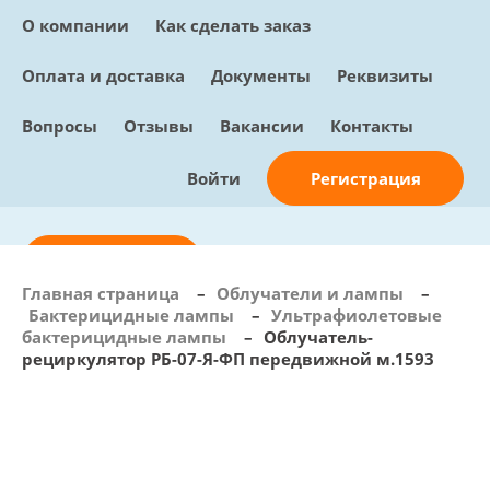
О компании
Как сделать заказ
Оплата и доставка
Документы
Реквизиты
Вопросы
Отзывы
Вакансии
Контакты
Регистрация
Войти
Отправить заявку
Главная страница
–
Облучатели и лампы
–
Бактерицидные лампы
–
Ультрафиолетовые
info@sunmed.ru
бактерицидные лампы
–
Облучатель-
рециркулятор РБ-07-Я-ФП передвижной м.1593
Пн – Пт: с 10:00 - 18:00
+7 (495) 730-90-25
Перезвоните мне
0
В корзине
0 позиций, 0 руб.