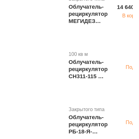
Облучатель-
14 640 р
рециркулятор
В корз
МЕГИДЕЗ
РБОВ 913-
МСК
(МСК-5913.5)
м.6234
100 кв м
Облучатель-
Подр
рециркулятор
CH311-115 М/1
"АРМЕД"
Закрытого типа
Облучатель-
Подр
рециркулятор
РБ-18-Я-
ФП-02 м.3291