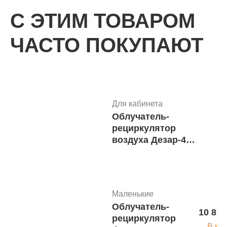
С ЭТИМ ТОВАРОМ
ЧАСТО ПОКУПАЮТ
Маленькие
Облучатель-
10 815
рециркулятор
В ко
бактерицидный
ОБР-30-
МедТеКо с
Для кабинета
таймером
Облучатель-
15
рециркулятор
Для кабинета
воздуха Дезар-4
Облучатель-
7
ультрафиолетовый
рециркулятор
бактерицидный
воздуха Дезар-802
передвижной
ультрафиолетовый
бактерицидный
Маленькие
(настенный)
Облучатель-
10 815
рециркулятор
Открытого типа
В ко