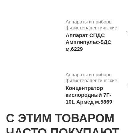
Аппараты и приборы
физиотерапевтические
71
Аппарат СПДС
Амплипульс-5ДС
м.6229
Аппараты и приборы
физиотерапевтические
72
Концентратор
кислородный 7F-
10L Армед м.5869
С ЭТИМ ТОВАРОМ
Аппараты и приборы
ЧАСТО ПОКУПАЮТ