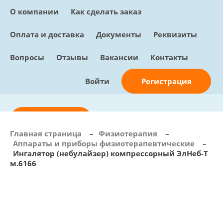
О компании
Как сделать заказ
Оплата и доставка
Документы
Реквизиты
Вопросы
Отзывы
Вакансии
Контакты
Регистрация
Войти
Отправить заявку
Главная страница
–
Физиотерапия
–
Аппараты и приборы физиотерапевтические
–
info@sunmed.ru
Ингалятор (небулайзер) компрессорный ЭлНеб-Т
м.6166
Пн – Пт: с 10:00 - 18:00
+7 (495) 730-90-25
Перезвоните мне
0
В корзине
0 позиций, 0 руб.