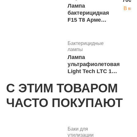
700 р
Лампа
В кор
бактерицидная
F15 T8 Армед
м.5703
Бактерицидные
лампы
Лампа
ультрафиолетовая
Light Tech LTC 15
W
С ЭТИМ ТОВАРОМ
Бактерицидные
ЧАСТО ПОКУПАЮТ
лампы для
облучателей
924 р
Лампа
В кор
бактерицидная
F30 T8 Армед
Баки для
утилизации
м.5705