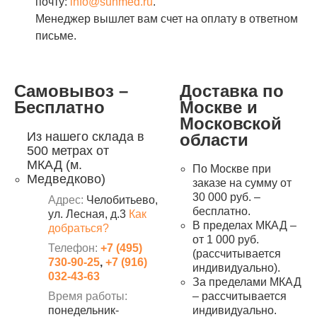
почту:
info@sunmed.ru
.
Менеджер вышлет вам счет на оплату в ответном
письме.
Самовывоз –
Доставка по
Бесплатно
Москве и
Московской
Из нашего склада в
области
500 метрах от
МКАД (м.
По Москве при
Медведково)
заказе на сумму от
30 000 руб. –
Адрес:
Челобитьево,
бесплатно.
ул. Лесная, д.3
Как
В пределах МКАД –
добраться?
от 1 000 руб.
Телефон:
+7 (495)
(рассчитывается
730-90-25
,
+7 (916)
индивидуально).
032-43-63
За пределами МКАД
Время работы:
– рассчитывается
понедельник-
индивидуально.