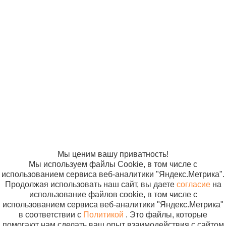
Бактерицидные
лампы для
© ООО
Продвижение —
облучателей
«Компания
«ЭВРИКА»
Под
Бактерицидная
Солнышко»
лампа Osram
2005-2026
Карта сайта
Puritec HNS
Политика в
отношении
15W м.3626
обработки
персональных
данных
Согласие на
использование
файлов cookie
Мы ценим вашу приватность!
Мы используем файлы Cookie, в том числе с
использованием сервиса веб-аналитики "Яндекс.Метрика".
Продолжая использовать наш сайт, вы даете
согласие
на
использование файлов cookie, в том числе с
использованием сервиса веб-аналитики "Яндекс.Метрика"
в соответствии с
Политикой
. Это файлы, которые
помогают нам сделать ваш опыт взаимодействия с сайтом