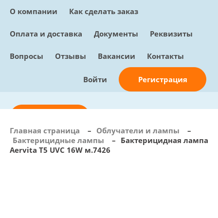
О компании
Как сделать заказ
Оплата и доставка
Документы
Реквизиты
Вопросы
Отзывы
Вакансии
Контакты
Регистрация
Войти
Отправить заявку
Главная страница
–
Облучатели и лампы
–
Бактерицидные лампы
–
Бактерицидная лампа
info@sunmed.ru
Aervita T5 UVC 16W м.7426
Пн – Пт: с 10:00 - 18:00
+7 (495) 730-90-25
Перезвоните мне
0
В корзине
0 позиций, 0 руб.