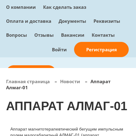
О компании
Как сделать заказ
Оплата и доставка
Документы
Реквизиты
Вопросы
Отзывы
Вакансии
Контакты
Регистрация
Войти
Отправить заявку
Главная страница
–
Новости
–
Аппарат
Алмаг-01
info@sunmed.ru
АППАРАТ АЛМАГ-01
Пн – Пт: с 10:00 - 18:00
+7 (495) 730-90-25
Перезвоните мне
0
В корзине
Аппарат магнитотерапевтический бегущим импульсным
0 позиций, 0 руб.
полем малогабаритный АЛМАГ-01 (аппарат