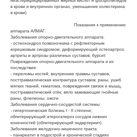
неэстерифицированных жирных кислот и фосфолипидов
в крови и внутренних органах, уменьшение холестерина
в крови)
Показания к применению
аппарата АЛМАГ:
Заболевания опорно-двигательного аппарата:
- остеохондроз позвоночника с рефлекторным
корешковым синдромом; деформирующий остеоартроз;
артриты и артрозы различных суставов; бурсит.
Повреждения опорно-двигательного аппарата и их
последствия:
- переломы костей; внутренние травмы суставов;
посттравматическая контрактура суставов; раны, ушиб
мягких тканей, гематома, повреждения связок и мышц,
посттравматический отёк; вяло заживающие гнойные
раны, флегмоны, ожоги.
Заболевания сердечно-сосудистой системы:
- гипертоническая болезнь I - II степени;
облитерирующий атеросклероз сосудов нижних
конечностей (облитерирующий эндартериит).
Заболевания желудочно-кишечного тракта:
- панкреатит в подострой и хронической стадиях