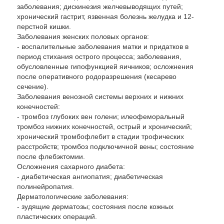
заболевания; дискинезия желчевыводящих путей;
хронический гастрит, язвенная болезнь желудка и 12-
перстной кишки.
Заболевания женских половых органов:
- воспалительные заболевания матки и придатков в
период стихания острого процесса; заболевания,
обусловленные гипофункцией яичников; осложнения
после оперативного родоразрешения (кесарево
сечение).
Заболевания венозной системы верхних и нижних
конечностей:
- тромбоз глубоких вен голени; илеофеморальный
тромбоз нижних конечностей, острый и хронический;
хронический тромбофлебит в стадии трофических
расстройств; тромбоз подключичной вены; состояние
после флебэктомии.
Осложнения сахарного диабета:
- диабетическая ангиопатия; диабетическая
полинейропатия.
Дерматологические заболевания:
- зудящие дерматозы; состояния после кожных
пластических операций.