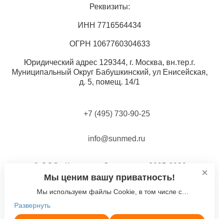
Реквизиты:
ИНН 7716564434
ОГРН 1067760304633
Юридический адрес 129344, г. Москва, вн.тер.г.
Муниципальный Округ Бабушкинский, ул Енисейская,
д. 5, помещ. 14/1
+7 (495) 730-90-25
info@sunmed.ru
© ООО «Компания Солнышко» 2005-2026
Мы ценим вашу приватность!
Политика в отношении обработки персональных
данных
Мы используем файлы Cookie, в том числе с
использованием сервиса веб-аналитики
Развернуть
Согласие на использование файлов cookie
"Яндекс.Метрика". Продолжая использовать наш сайт, вы